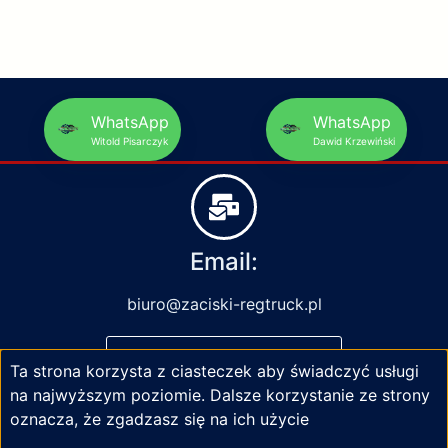
WhatsApp
WhatsApp
Witold Pisarczyk
Dawid Krzewiński
Email:
biuro@zaciski-regtruck.pl
NAPISZ DO NAS
Ta strona korzysta z ciasteczek aby świadczyć usługi
na najwyższym poziomie. Dalsze korzystanie ze strony
oznacza, że zgadzasz się na ich użycie