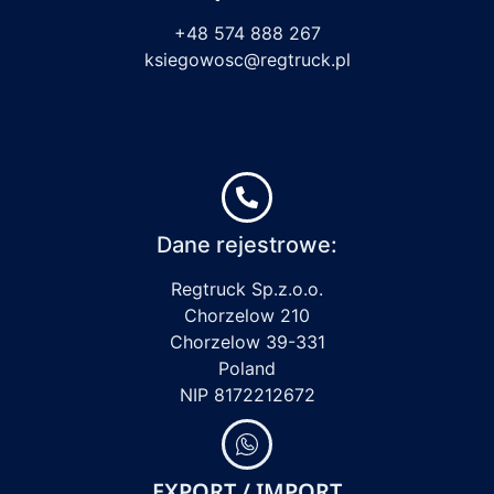
+48 574 888 267
ksiegowosc@regtruck.pl
Dane rejestrowe:
Regtruck Sp.z.o.o.
Chorzelow 210
Chorzelow 39-331
Poland
NIP 8172212672
EXPORT / IMPORT