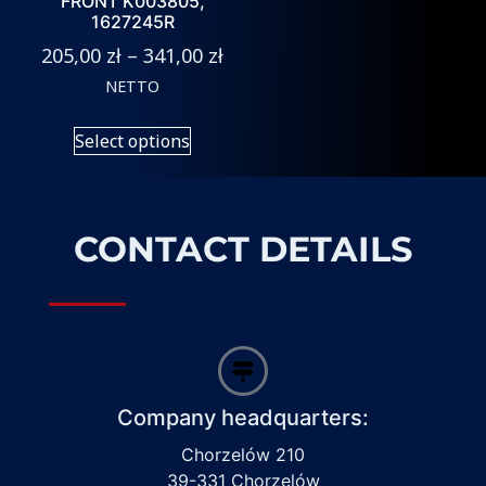
FRONT K003805,
1627245R
205,00
zł
–
341,00
zł
NETTO
Select options
CONTACT DETAILS
Company headquarters:
Chorzelów 210
39-331 Chorzelów