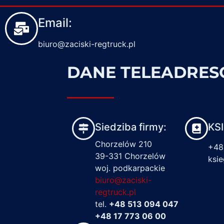
Email:
biuro@zaciski-regtruck.pl
DANE TELEADRE
Siedziba firmy:
KS
Chorzelów 210
+48
39-331 Chorzelów
ksi
woj. podkarpackie
biuro@zaciski-
regtruck.pl
tel.
+48 513 094 047
+48 17 773 06 00