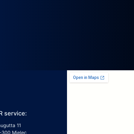
R service:
augutta 11
-300 Mielec