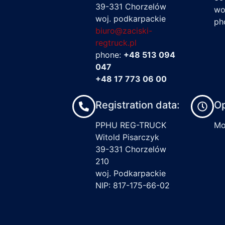
39-331 Chorzelów
wo
woj. podkarpackie
ph
biuro@zaciski-
regtruck.pl
phone:
+48 513 094
047
+48 17 773 06 00
Registration data:
Op
PPHU REG-TRUCK
Mon
Witold Pisarczyk
39-331 Chorzelów
210
woj. Podkarpackie
NIP: 817-175-66-02