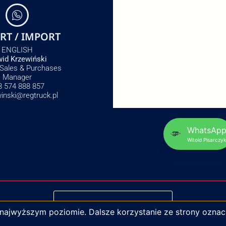
RT / IMPORT
ENGLISH
id Krzewiński
 Sales & Purchases
Manager
8 574 888 857
winski@regtruck.pl
WhatsAp
Witold Pisarczyk
NAPISZ DO NAS
 najwyższym poziomie. Dalsze korzystanie ze strony oznac