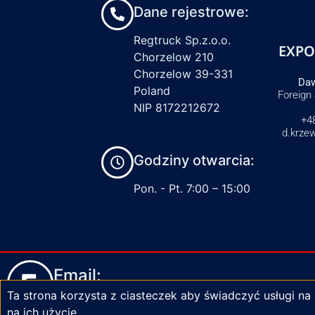
Dane rejestrowe:
Regtruck Sp.z.o.o.
EXPO
Chorzelow 210
Chorzelow 39-331
Daw
Poland
Foreign
NIP 8172212672
+4
d.krze
Godziny otwarcia:
Pon. - Pt. 7:00 – 15:00
Email:
Ta strona korzysta z ciasteczek aby świadczyć usługi na
biuro@zaciski-regtruck.pl
na ich użycie