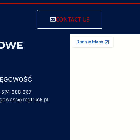
CONTACT US
SOWE
IĘGOWOŚĆ
 574 888 267
egowosc@regtruck.pl