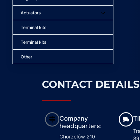
Actuators
Terminal kits
Terminal kits
Other
CONTACT DETAILS
Company
TI
headquarters:
Tr
Chorzelów 210
39