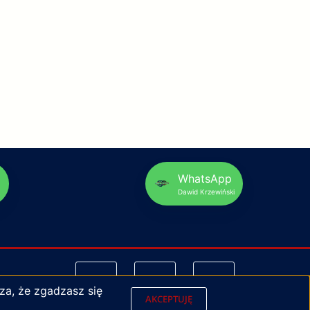
p
WhatsApp
Dawid Krzewiński
za, że zgadzasz się
AKCEPTUJĘ