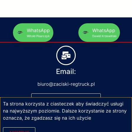
WhatsApp
WhatsApp
Witold Pisarczyk
Dawid Krzewiński
Email:
biuro@zaciski-regtruck.pl
NAPISZ DO NAS
Ta strona korzysta z ciasteczek aby świadczyć usługi
na najwyższym poziomie. Dalsze korzystanie ze strony
oznacza, że zgadzasz się na ich użycie