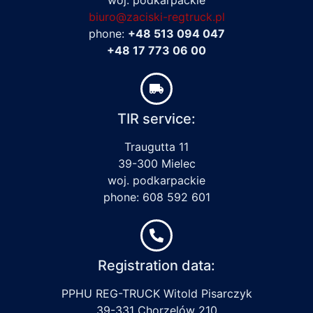
biuro@zaciski-regtruck.pl
phone:
+48 513 094 047
+48 17 773 06 00
TIR service:
Traugutta 11
39-300 Mielec
woj. podkarpackie
phone: 608 592 601
Registration data:
PPHU REG-TRUCK Witold Pisarczyk
39-331 Chorzelów 210