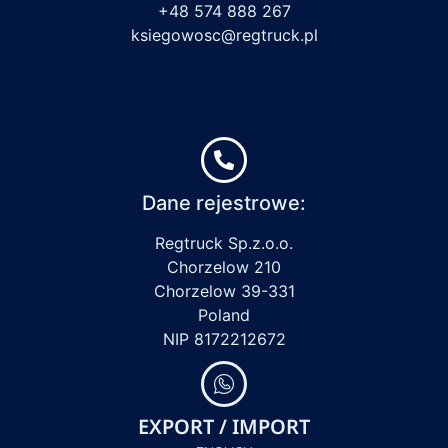
+48 574 888 267
ksiegowosc@regtruck.pl
Dane rejestrowe:
Regtruck Sp.z.o.o.
Chorzelow 210
Chorzelow 39-331
Poland
NIP 8172212672
EXPORT / IMPORT