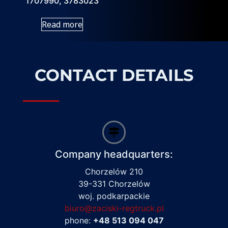
1707990, 3783023
Read more
CONTACT DETAILS
Company headquarters:
Chorzelów 210
39-331 Chorzelów
woj. podkarpackie
biuro@zaciski-regtruck.pl
phone:
+48 513 094 047