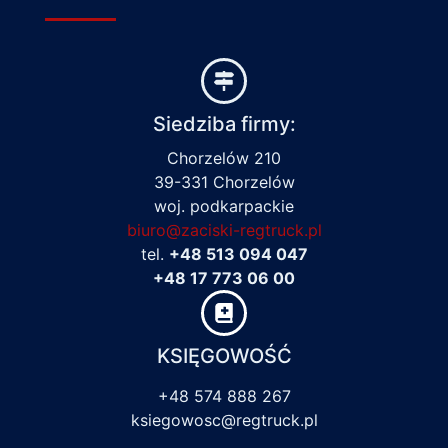
Siedziba firmy:
Chorzelów 210
39-331 Chorzelów
woj. podkarpackie
biuro@zaciski-regtruck.pl
tel.
+48 513 094 047
+48 17 773 06 00
KSIĘGOWOŚĆ
+48 574 888 267
ksiegowosc@regtruck.pl