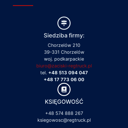
Siedziba firmy:
Chorzelów 210
39-331 Chorzelów
woj. podkarpackie
biuro@zaciski-regtruck.pl
tel.
+48 513 094 047
+48 17 773 06 00
KSIĘGOWOŚĆ
+48 574 888 267
ksiegowosc@regtruck.pl