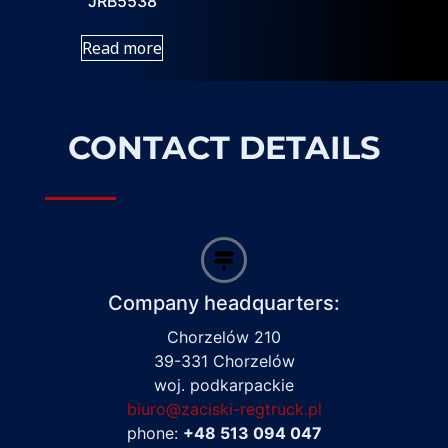
JRB5538
Read more
CONTACT DETAILS
Company headquarters:
Chorzelów 210
39-331 Chorzelów
woj. podkarpackie
biuro@zaciski-regtruck.pl
phone:
+48 513 094 047