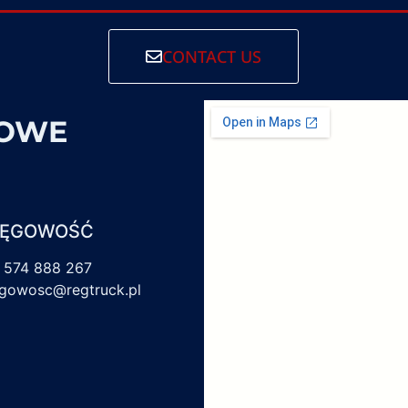
CONTACT US
SOWE
IĘGOWOŚĆ
 574 888 267
egowosc@regtruck.pl