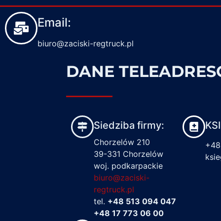
Email:
biuro@zaciski-regtruck.pl
DANE TELEADRE
Siedziba firmy:
KS
Chorzelów 210
+48
39-331 Chorzelów
ksi
woj. podkarpackie
biuro@zaciski-
regtruck.pl
tel.
+48 513 094 047
+48 17 773 06 00