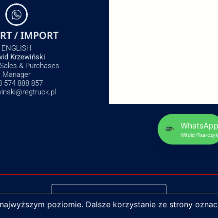
RT / IMPORT
ENGLISH
id Krzewiński
 Sales & Purchases
Manager
8 574 888 857
winski@regtruck.pl
WhatsAp
Witold Pisarczyk
NAPISZ DO NAS
 najwyższym poziomie. Dalsze korzystanie ze strony oznac