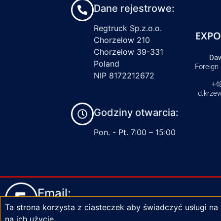
Dane rejestrowe:
Regtruck Sp.z.o.o.
EXPO
Chorzelow 210
Chorzelow 39-331
Daw
Poland
Foreign
NIP 8172212672
+4
d.krze
Godziny otwarcia:
Pon. - Pt. 7:00 – 15:00
Email:
Ta strona korzysta z ciasteczek aby świadczyć usługi na
biuro@zaciski-regtruck.pl
na ich użycie