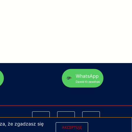
p
WhatsApp
Dawid Krzewiński
za, że zgadzasz się
AKCEPTUJĘ