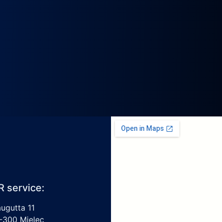
R service:
augutta 11
-300 Mielec