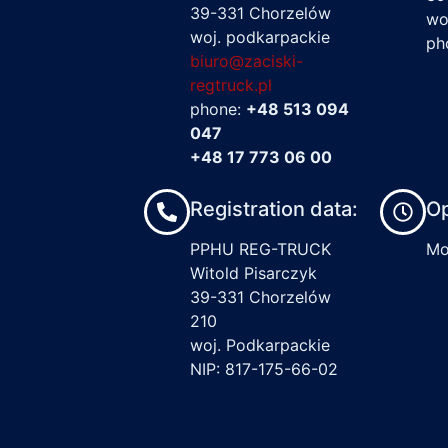
39-331 Chorzelów
wo
woj. podkarpackie
ph
biuro@zaciski-
regtruck.pl
phone:
+48 513 094
047
+48 17 773 06 00
Registration data:
Op
PPHU REG-TRUCK
Mon
Witold Pisarczyk
39-331 Chorzelów
210
woj. Podkarpackie
NIP: 817-175-66-02