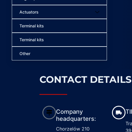
Actuators
Terminal kits
Terminal kits
Other
CONTACT DETAILS
Company
TI
headquarters:
Tr
Chorzelów 210
39