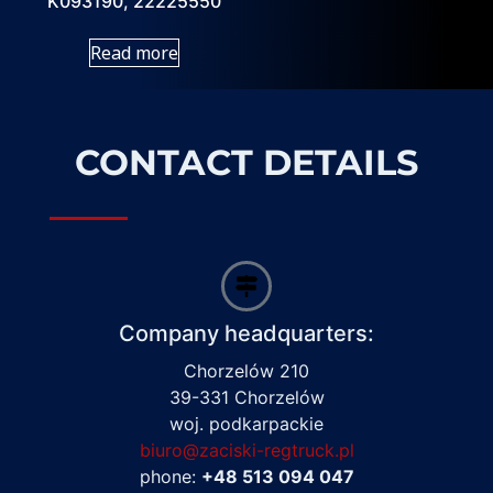
K093190, 22225550
Read more
CONTACT DETAILS
Company headquarters:
Chorzelów 210
39-331 Chorzelów
woj. podkarpackie
biuro@zaciski-regtruck.pl
phone:
+48 513 094 047