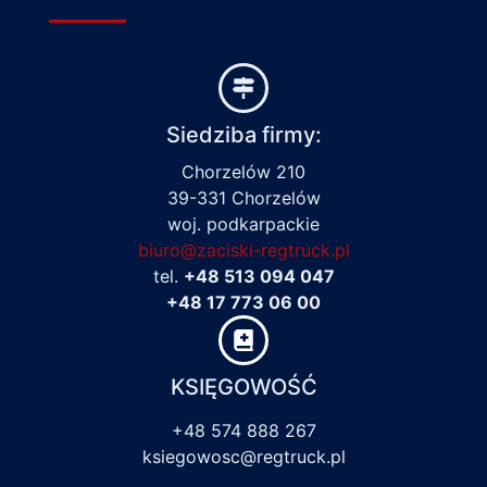
Siedziba firmy:
Chorzelów 210
39-331 Chorzelów
woj. podkarpackie
biuro@zaciski-regtruck.pl
tel.
+48 513 094 047
+48 17 773 06 00
KSIĘGOWOŚĆ
+48 574 888 267
ksiegowosc@regtruck.pl