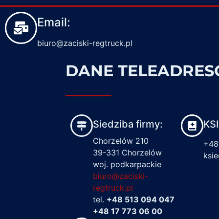
Email:
biuro@zaciski-regtruck.pl
DANE TELEADRE
Siedziba firmy:
KS
Chorzelów 210
+48
39-331 Chorzelów
ksi
woj. podkarpackie
biuro@zaciski-
regtruck.pl
tel.
+48 513 094 047
+48 17 773 06 00