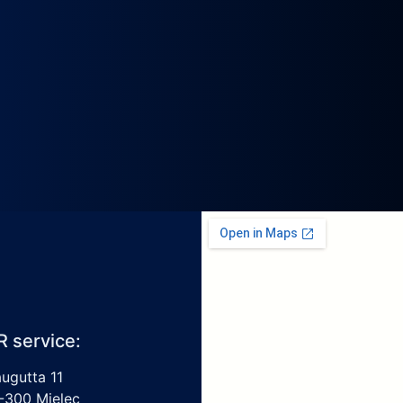
R service:
augutta 11
-300 Mielec