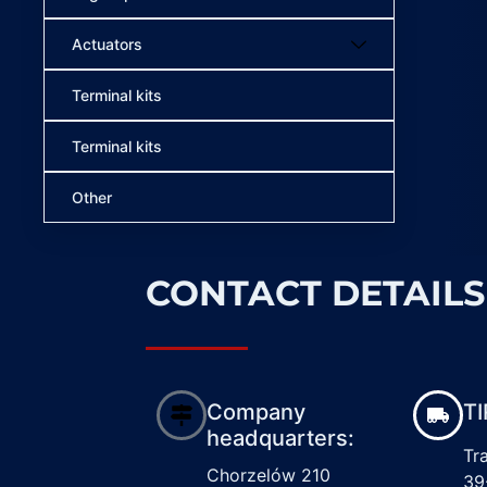
Actuators
Terminal kits
Terminal kits
Other
CONTACT DETAILS
Company
TI
headquarters:
Tr
Chorzelów 210
39