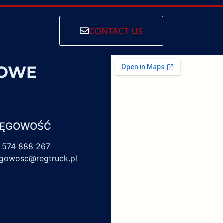
CONTACT US
SOWE
IĘGOWOŚĆ
 574 888 267
egowosc@regtruck.pl