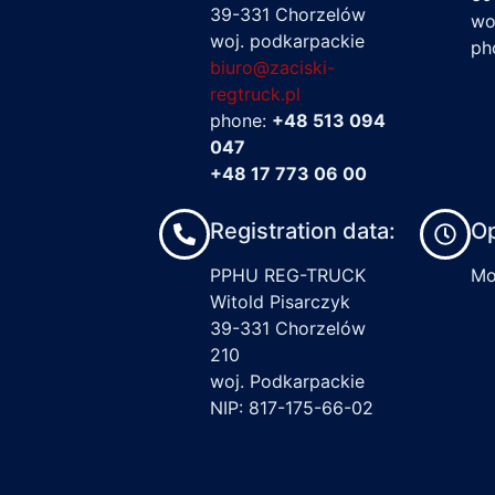
39-331 Chorzelów
wo
woj. podkarpackie
ph
biuro@zaciski-
regtruck.pl
phone:
+48 513 094
047
+48 17 773 06 00
Registration data:
Op
PPHU REG-TRUCK
Mon
Witold Pisarczyk
39-331 Chorzelów
210
woj. Podkarpackie
NIP: 817-175-66-02