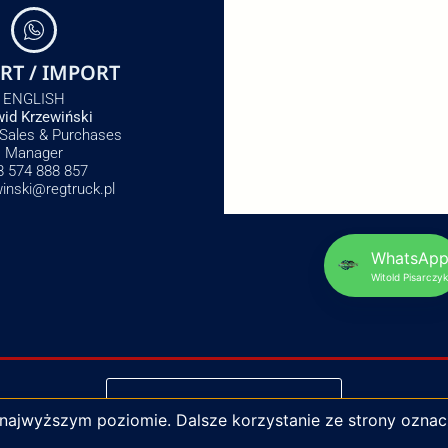
RT / IMPORT
ENGLISH
id Krzewiński
 Sales & Purchases
Manager
8 574 888 857
winski@regtruck.pl
WhatsAp
Witold Pisarczyk
NAPISZ DO NAS
 najwyższym poziomie. Dalsze korzystanie ze strony oznac