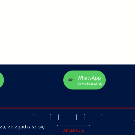
p
WhatsApp
Dawid Krzewiński
za, że zgadzasz się
AKCEPTUJĘ