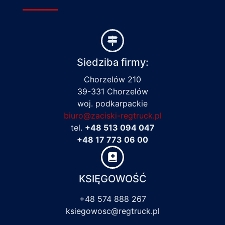
Siedziba firmy:
Chorzelów 210
39-331 Chorzelów
woj. podkarpackie
biuro@zaciski-regtruck.pl
tel.
+48 513 094 047
+48 17 773 06 00
KSIĘGOWOŚĆ
+48 574 888 267
ksiegowosc@regtruck.pl