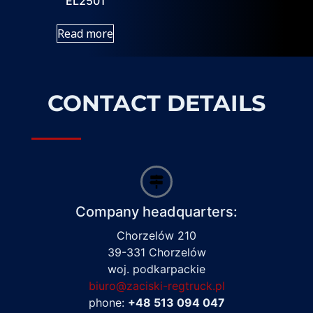
EL2501
Read more
CONTACT DETAILS
Company headquarters:
Chorzelów 210
39-331 Chorzelów
woj. podkarpackie
biuro@zaciski-regtruck.pl
phone:
+48 513 094 047