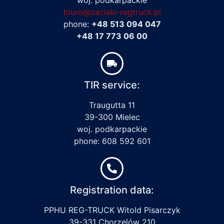
biuro@zaciski-regtruck.pl
phone:
+48 513 094 047
+48 17 773 06 00
TIR service:
Traugutta 11
39-300 Mielec
woj. podkarpackie
phone: 608 592 601
Registration data:
PPHU REG-TRUCK Witold Pisarczyk
39-331 Chorzelów 210