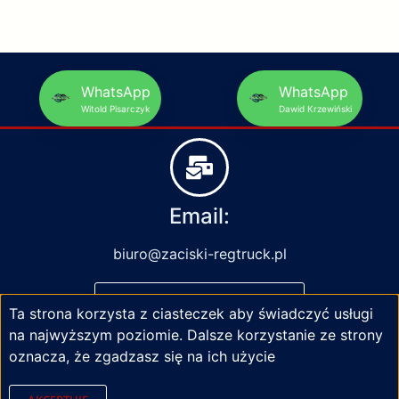
WhatsApp
WhatsApp
Witold Pisarczyk
Dawid Krzewiński
Email:
biuro@zaciski-regtruck.pl
NAPISZ DO NAS
Ta strona korzysta z ciasteczek aby świadczyć usługi
na najwyższym poziomie. Dalsze korzystanie ze strony
oznacza, że zgadzasz się na ich użycie