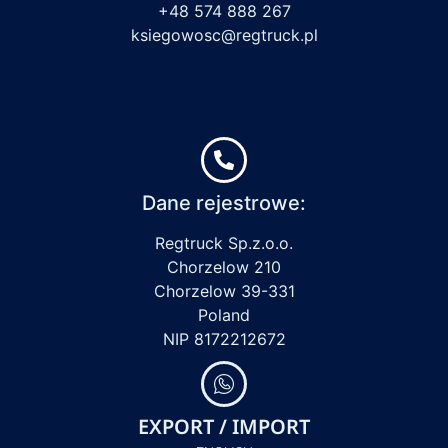
+48 574 888 267
ksiegowosc@regtruck.pl
Dane rejestrowe:
Regtruck Sp.z.o.o.
Chorzelow 210
Chorzelow 39-331
Poland
NIP 8172212672
EXPORT / IMPORT