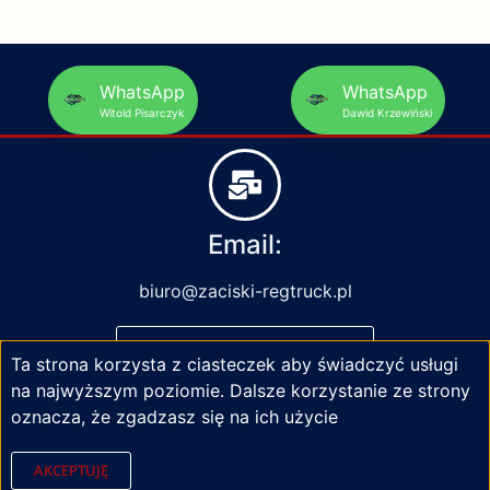
WhatsApp
WhatsApp
Witold Pisarczyk
Dawid Krzewiński
Email:
biuro@zaciski-regtruck.pl
NAPISZ DO NAS
Ta strona korzysta z ciasteczek aby świadczyć usługi
na najwyższym poziomie. Dalsze korzystanie ze strony
oznacza, że zgadzasz się na ich użycie
AKCEPTUJĘ