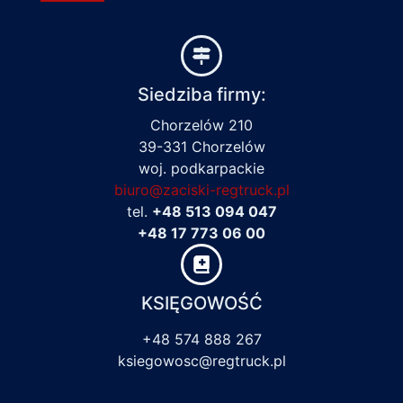
Siedziba firmy:
Chorzelów 210
39-331 Chorzelów
woj. podkarpackie
biuro@zaciski-regtruck.pl
tel.
+48 513 094 047
+48 17 773 06 00
KSIĘGOWOŚĆ
+48 574 888 267
ksiegowosc@regtruck.pl