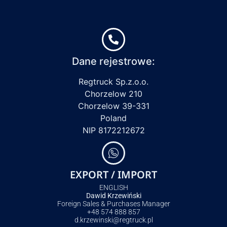
Dane rejestrowe:
Regtruck Sp.z.o.o.
Chorzelow 210
Chorzelow 39-331
Poland
NIP 8172212672
EXPORT / IMPORT
ENGLISH
Dawid Krzewiński
Foreign Sales & Purchases Manager
+48 574 888 857
d.krzewinski@regtruck.pl