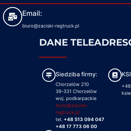
Email:
biuro@zaciski-regtruck.pl
DANE TELEADRE
Siedziba firmy:
KS
Chorzelów 210
+48
39-331 Chorzelów
ksi
woj. podkarpackie
biuro@zaciski-
regtruck.pl
tel.
+48 513 094 047
+48 17 773 06 00