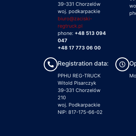
39-331 Chorzelów
wo
woj. podkarpackie
ph
biuro@zaciski-
regtruck.pl
phone:
+48 513 094
047
+48 17 773 06 00
Registration data:
Op
PPHU REG-TRUCK
Mon
Witold Pisarczyk
39-331 Chorzelów
210
woj. Podkarpackie
NIP: 817-175-66-02