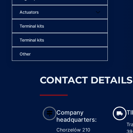
Actuators
Terminal kits
Terminal kits
Other
CONTACT DETAILS
Company
TI
headquarters:
Tr
Chorzelów 210
39