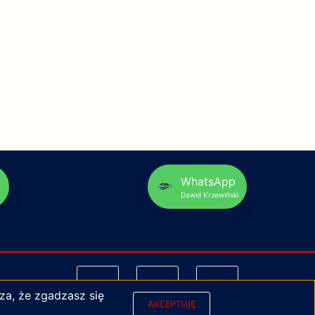
p
WhatsApp
Dawid Krzewiński
za, że zgadzasz się
AKCEPTUJĘ