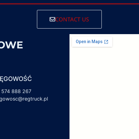
CONTACT US
SOWE
IĘGOWOŚĆ
 574 888 267
egowosc@regtruck.pl