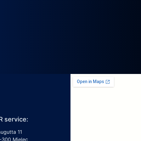
R service:
augutta 11
-300 Mielec