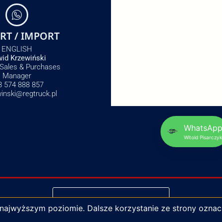
RT / IMPORT
ENGLISH
id Krzewiński
 Sales & Purchases
Manager
8 574 888 857
winski@regtruck.pl
WhatsAp
Witold Pisarczyk
NAPISZ DO NAS
 najwyższym poziomie. Dalsze korzystanie ze strony oznac