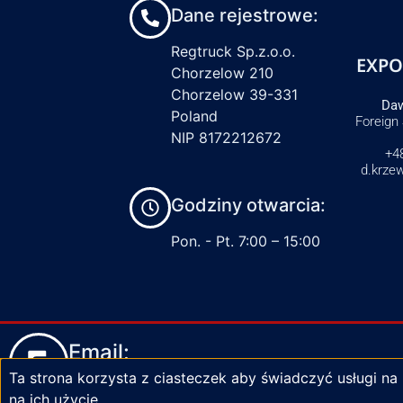
Dane rejestrowe:
Regtruck Sp.z.o.o.
EXPO
Chorzelow 210
Chorzelow 39-331
Daw
Poland
Foreign
NIP 8172212672
+4
d.krze
Godziny otwarcia:
Pon. - Pt. 7:00 – 15:00
Email:
Ta strona korzysta z ciasteczek aby świadczyć usługi na
biuro@zaciski-regtruck.pl
na ich użycie