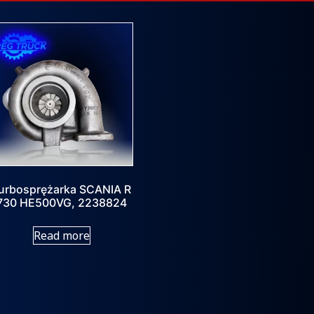
urbosprężarka SCANIA R
730 HE500VG, 2238824
Read more