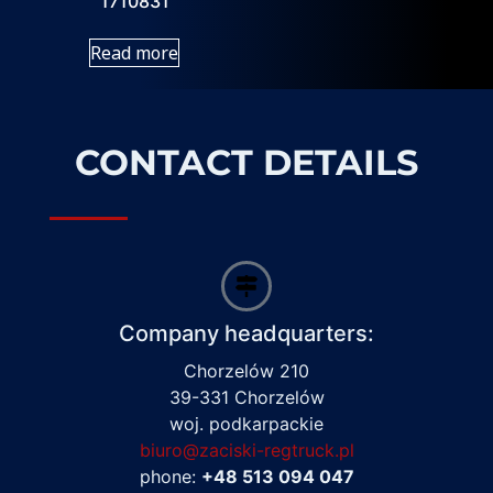
1710831
Read more
CONTACT DETAILS
Company headquarters:
Chorzelów 210
39-331 Chorzelów
woj. podkarpackie
biuro@zaciski-regtruck.pl
phone:
+48 513 094 047