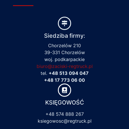
Siedziba firmy:
Chorzelów 210
39-331 Chorzelów
woj. podkarpackie
biuro@zaciski-regtruck.pl
tel.
+48 513 094 047
+48 17 773 06 00
KSIĘGOWOŚĆ
+48 574 888 267
ksiegowosc@regtruck.pl