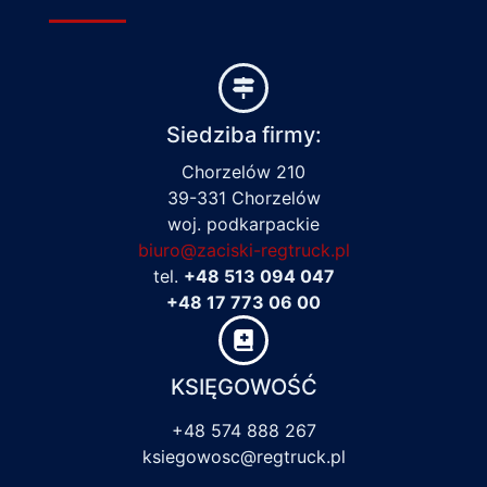
Siedziba firmy:
Chorzelów 210
39-331 Chorzelów
woj. podkarpackie
biuro@zaciski-regtruck.pl
tel.
+48 513 094 047
+48 17 773 06 00
KSIĘGOWOŚĆ
+48 574 888 267
ksiegowosc@regtruck.pl