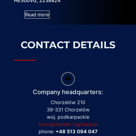
HE500VG, 2238824
Read more
CONTACT DETAILS
Company headquarters:
Chorzelów 210
39-331 Chorzelów
woj. podkarpackie
biuro@zaciski-regtruck.pl
phone:
+48 513 094 047