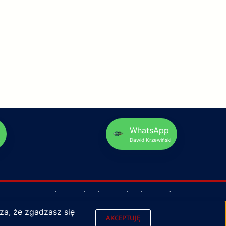
p
WhatsApp
Dawid Krzewiński
za, że zgadzasz się
AKCEPTUJĘ