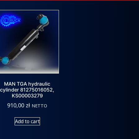
MAN TGA hydraulic
cylinder 81275016052,
KS00003279
910,00
zł
NETTO
Add to cart