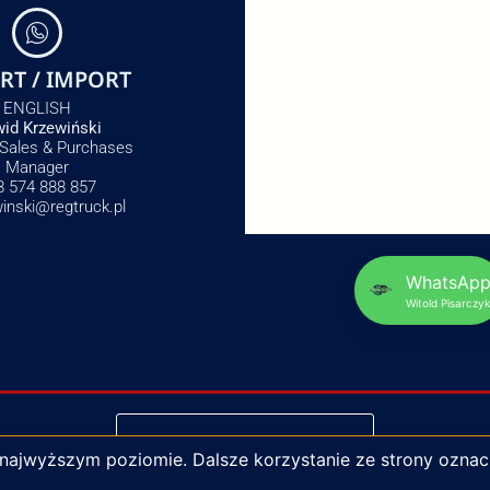
RT / IMPORT
ENGLISH
id Krzewiński
 Sales & Purchases
Manager
8 574 888 857
winski@regtruck.pl
WhatsAp
Witold Pisarczyk
NAPISZ DO NAS
 najwyższym poziomie. Dalsze korzystanie ze strony oznac