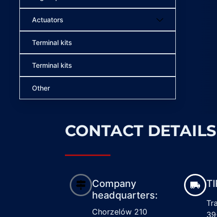
Actuators
Terminal kits
Terminal kits
Other
CONTACT DETAILS
Company
TI
headquarters:
Tr
Chorzelów 210
39