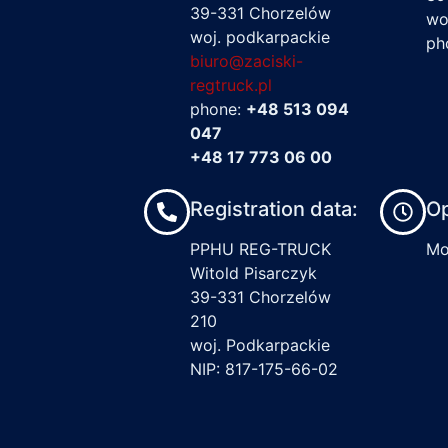
39-331 Chorzelów
wo
woj. podkarpackie
ph
biuro@zaciski-
regtruck.pl
phone:
+48 513 094
047
+48 17 773 06 00
Registration data:
Op
PPHU REG-TRUCK
Mon
Witold Pisarczyk
39-331 Chorzelów
210
woj. Podkarpackie
NIP: 817-175-66-02