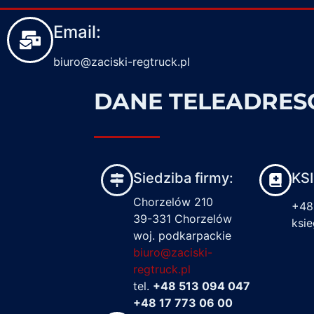
Email:
biuro@zaciski-regtruck.pl
DANE TELEADRE
Siedziba firmy:
KS
Chorzelów 210
+48
39-331 Chorzelów
ksi
woj. podkarpackie
biuro@zaciski-
regtruck.pl
tel.
+48 513 094 047
+48 17 773 06 00