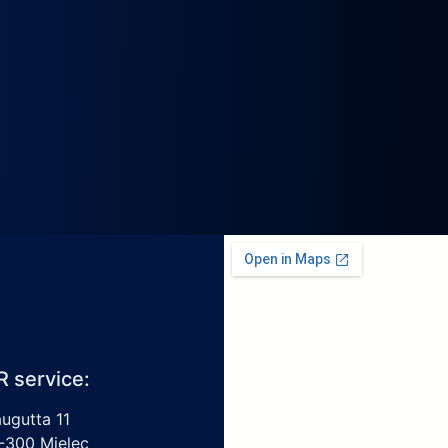
R service:
augutta 11
-300 Mielec