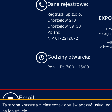
Dane rejestrowe:
Regtruck Sp.z.o.o.
EXPO
Chorzelow 210
Chorzelow 39-331
Daw
Poland
Foreign
NIP 8172212672
+4
d.krze
Godziny otwarcia:
Pon. - Pt. 7:00 – 15:00
Email:
Ta strona korzysta z ciasteczek aby świadczyć usługi na
biuro@zaciski-regtruck.pl
na ich użycie