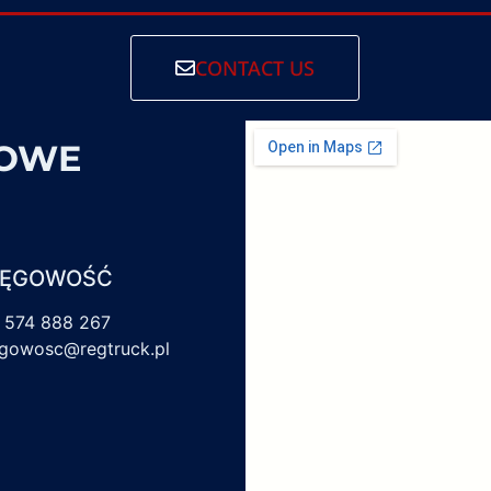
CONTACT US
SOWE
IĘGOWOŚĆ
 574 888 267
egowosc@regtruck.pl