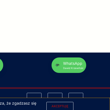
p
WhatsApp
Dawid Krzewiński
za, że zgadzasz się
AKCEPTUJĘ