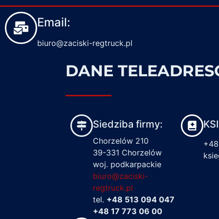
Email:
biuro@zaciski-regtruck.pl
DANE TELEADRE
Siedziba firmy:
KS
Chorzelów 210
+48
39-331 Chorzelów
ksi
woj. podkarpackie
biuro@zaciski-
regtruck.pl
tel.
+48 513 094 047
+48 17 773 06 00