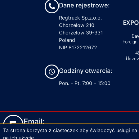
Dane rejestrowe:
Regtruck Sp.z.o.o.
EXPO
Chorzelow 210
Chorzelow 39-331
Daw
Poland
Foreign
NIP 8172212672
+4
d.krze
Godziny otwarcia:
Pon. - Pt. 7:00 – 15:00
Email:
Ta strona korzysta z ciasteczek aby świadczyć usługi na
biuro@zaciski-regtruck.pl
na ich użycie