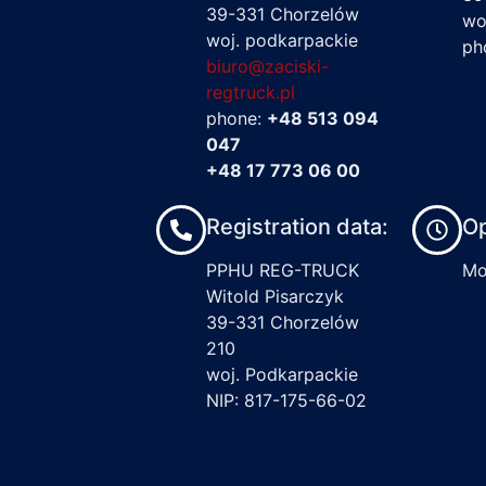
39-331 Chorzelów
wo
woj. podkarpackie
ph
biuro@zaciski-
regtruck.pl
phone:
+48 513 094
047
+48 17 773 06 00
Registration data:
Op
PPHU REG-TRUCK
Mon
Witold Pisarczyk
39-331 Chorzelów
210
woj. Podkarpackie
NIP: 817-175-66-02