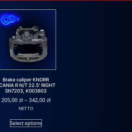
Brake caliper KNORR
CANIA R N/T 22.5′ RIGHT
SN7203, K003803
205,00
zł
–
342,00
zł
NETTO
Select options