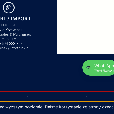
RT / IMPORT
ENGLISH
id Krzewiński
 Sales & Purchases
Manager
8 574 888 857
winski@regtruck.pl
WhatsAp
Witold Pisarczyk
NAPISZ DO NAS
 najwyższym poziomie. Dalsze korzystanie ze strony oznac