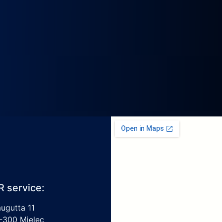
R service:
augutta 11
-300 Mielec