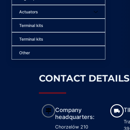
Actuators
Terminal kits
Terminal kits
Other
CONTACT DETAILS
Company
TI
headquarters:
Tr
Chorzelów 210
39