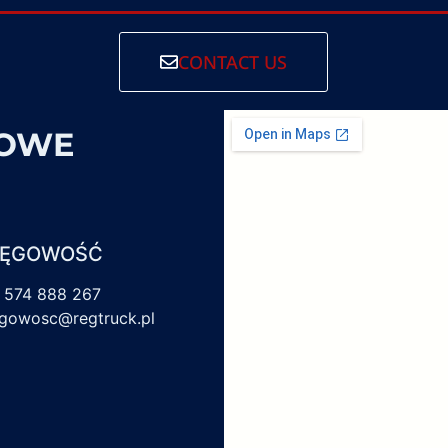
CONTACT US
SOWE
IĘGOWOŚĆ
 574 888 267
egowosc@regtruck.pl