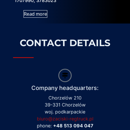
1707990, 3783023
Read more
CONTACT DETAILS
Company headquarters:
Chorzelów 210
39-331 Chorzelów
woj. podkarpackie
biuro@zaciski-regtruck.pl
phone:
+48 513 094 047