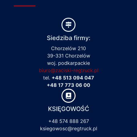
Siedziba firmy:
Chorzelów 210
39-331 Chorzelów
woj. podkarpackie
biuro@zaciski-regtruck.pl
tel.
+48 513 094 047
+48 17 773 06 00
KSIĘGOWOŚĆ
+48 574 888 267
ksiegowosc@regtruck.pl