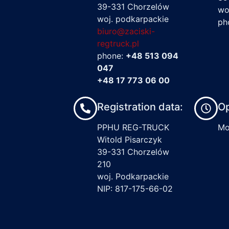
39-331 Chorzelów
wo
woj. podkarpackie
ph
biuro@zaciski-
regtruck.pl
phone:
+48 513 094
047
+48 17 773 06 00
Registration data:
Op
PPHU REG-TRUCK
Mon
Witold Pisarczyk
39-331 Chorzelów
210
woj. Podkarpackie
NIP: 817-175-66-02