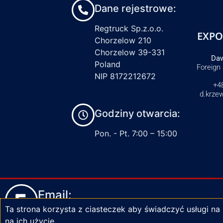
Dane rejestrowe:
Regtruck Sp.z.o.o.
EXPO
Chorzelow 210
Chorzelow 39-331
Daw
Poland
Foreign
NIP 8172212672
+4
d.krze
Godziny otwarcia:
Pon. - Pt. 7:00 – 15:00
Email:
Ta strona korzysta z ciasteczek aby świadczyć usługi na
biuro@zaciski-regtruck.pl
na ich użycie