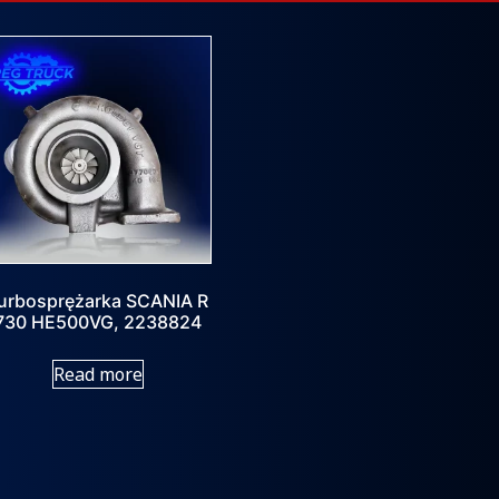
urbosprężarka SCANIA R
730 HE500VG, 2238824
Read more