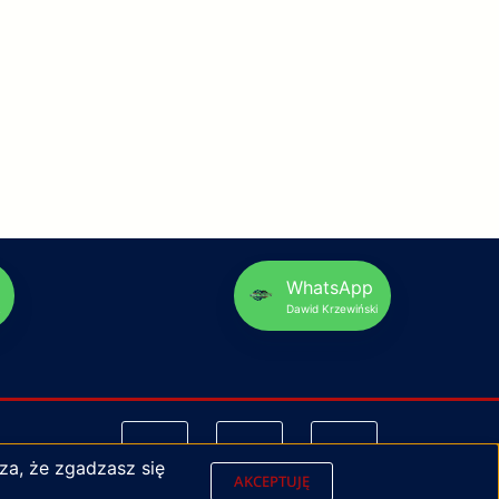
p
WhatsApp
Dawid Krzewiński
za, że zgadzasz się
AKCEPTUJĘ