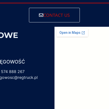
CONTACT US
SOWE
IĘGOWOŚĆ
 574 888 267
egowosc@regtruck.pl