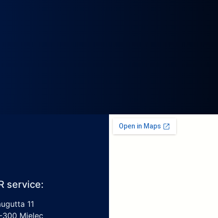
R service:
augutta 11
-300 Mielec