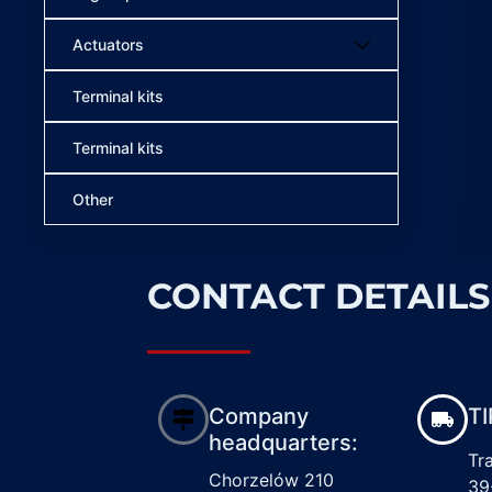
Actuators
Terminal kits
Terminal kits
Other
CONTACT DETAILS
Company
TI
headquarters:
Tr
Chorzelów 210
39