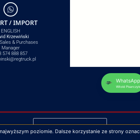
RT / IMPORT
ENGLISH
id Krzewiński
 Sales & Purchases
Manager
8 574 888 857
winski@regtruck.pl
WhatsAp
Witold Pisarczyk
NAPISZ DO NAS
 najwyższym poziomie. Dalsze korzystanie ze strony oznac