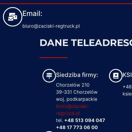
Email:
biuro@zaciski-regtruck.pl
DANE TELEADRE
Siedziba firmy:
KS
Chorzelów 210
+48
39-331 Chorzelów
ksi
woj. podkarpackie
biuro@zaciski-
regtruck.pl
tel.
+48 513 094 047
+48 17 773 06 00