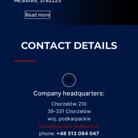
HE300VG, 3792225
Read more
CONTACT DETAILS
Company headquarters:
Chorzelów 210
39-331 Chorzelów
woj. podkarpackie
biuro@zaciski-regtruck.pl
phone:
+48 513 094 047