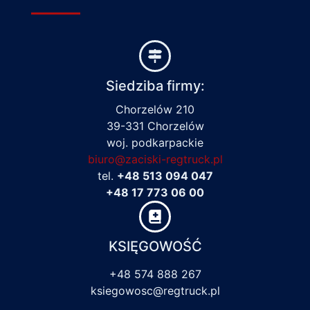
Siedziba firmy:
Chorzelów 210
39-331 Chorzelów
woj. podkarpackie
biuro@zaciski-regtruck.pl
tel.
+48 513 094 047
+48 17 773 06 00
KSIĘGOWOŚĆ
+48 574 888 267
ksiegowosc@regtruck.pl