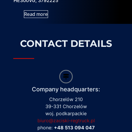
HE300VG, 3792225
Read more
CONTACT DETAILS
Company headquarters:
Chorzelów 210
39-331 Chorzelów
woj. podkarpackie
biuro@zaciski-regtruck.pl
phone:
+48 513 094 047