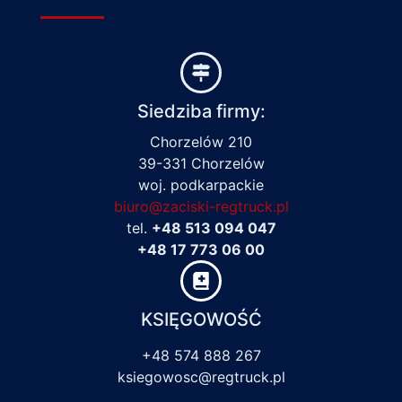
Siedziba firmy:
Chorzelów 210
39-331 Chorzelów
woj. podkarpackie
biuro@zaciski-regtruck.pl
tel.
+48 513 094 047
+48 17 773 06 00
KSIĘGOWOŚĆ
+48 574 888 267
ksiegowosc@regtruck.pl