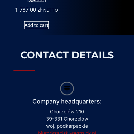
1394441
1 787,00
zł
NETTO
Add to cart
CONTACT DETAILS
Company headquarters:
Chorzelów 210
39-331 Chorzelów
woj. podkarpackie
biuro@zaciski-regtruck.pl