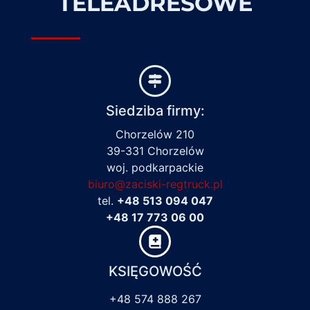
TELEADRESOWE
Siedziba firmy:
Chorzelów 210
39-331 Chorzelów
woj. podkarpackie
biuro@zaciski-regtruck.pl
tel.
+48 513 094 047
+48 17 773 06 00
KSIĘGOWOŚĆ
+48 574 888 267