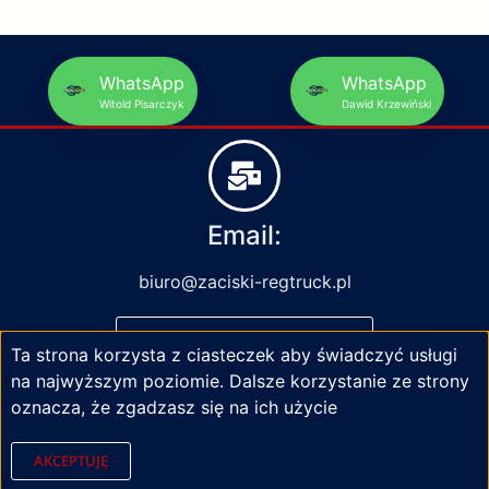
WhatsApp
WhatsApp
Witold Pisarczyk
Dawid Krzewiński
Email:
biuro@zaciski-regtruck.pl
NAPISZ DO NAS
Ta strona korzysta z ciasteczek aby świadczyć usługi
na najwyższym poziomie. Dalsze korzystanie ze strony
oznacza, że zgadzasz się na ich użycie
AKCEPTUJĘ