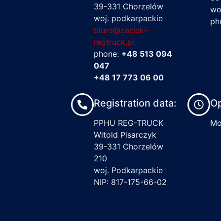
39-331 Chorzelów
wo
woj. podkarpackie
ph
biuro@zaciski-
regtruck.pl
phone:
+48 513 094
047
+48 17 773 06 00
Registration data:
Op
PPHU REG-TRUCK
Mon
Witold Pisarczyk
39-331 Chorzelów
210
woj. Podkarpackie
NIP: 817-175-66-02