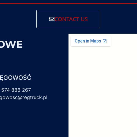
CONTACT US
SOWE
IĘGOWOŚĆ
 574 888 267
egowosc@regtruck.pl