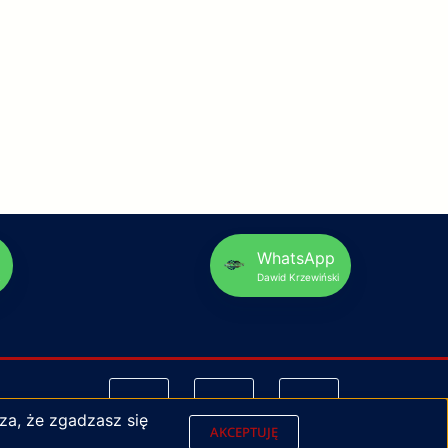
p
WhatsApp
Dawid Krzewiński
za, że zgadzasz się
AKCEPTUJĘ