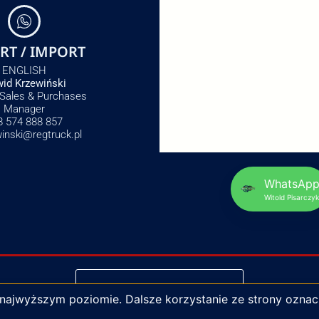
RT / IMPORT
ENGLISH
id Krzewiński
 Sales & Purchases
Manager
8 574 888 857
winski@regtruck.pl
WhatsAp
Witold Pisarczyk
NAPISZ DO NAS
 najwyższym poziomie. Dalsze korzystanie ze strony oznac