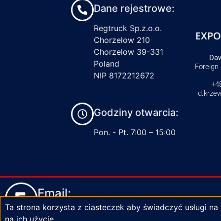
Dane rejestrowe:
Regtruck Sp.z.o.o.
EXPO
Chorzelow 210
Chorzelow 39-331
Daw
Poland
Foreign
NIP 8172212672
+4
d.krze
Godziny otwarcia:
Pon. - Pt. 7:00 – 15:00
Email:
Ta strona korzysta z ciasteczek aby świadczyć usługi na
biuro@zaciski-regtruck.pl
na ich użycie