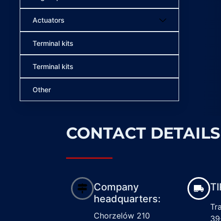
Actuators
Terminal kits
Terminal kits
Other
CONTACT DETAILS
Company
TI
headquarters:
Tr
Chorzelów 210
39