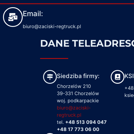
Email:
biuro@zaciski-regtruck.pl
DANE TELEADRE
Siedziba firmy:
KS
Chorzelów 210
+48
39-331 Chorzelów
ksi
woj. podkarpackie
biuro@zaciski-
regtruck.pl
tel.
+48 513 094 047
+48 17 773 06 00