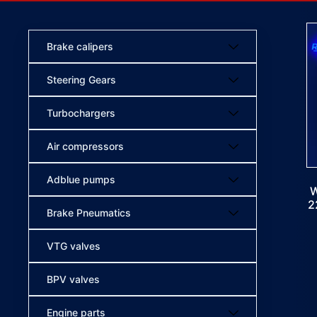
Brake calipers
Steering Gears
Turbochargers
Air compressors
Adblue pumps
W
2
Brake Pneumatics
VTG valves
BPV valves
Engine parts