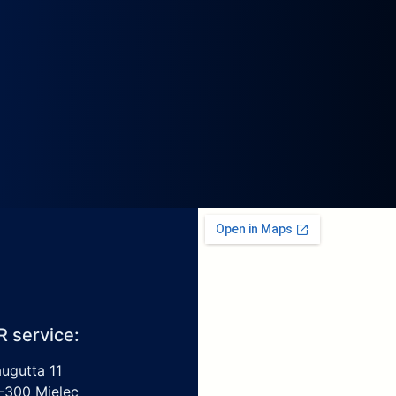
R service:
augutta 11
-300 Mielec