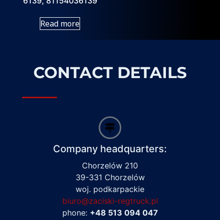
6139, 81154036139
Read more
CONTACT DETAILS
Company headquarters:
Chorzelów 210
39-331 Chorzelów
woj. podkarpackie
biuro@zaciski-regtruck.pl
phone:
+48 513 094 047