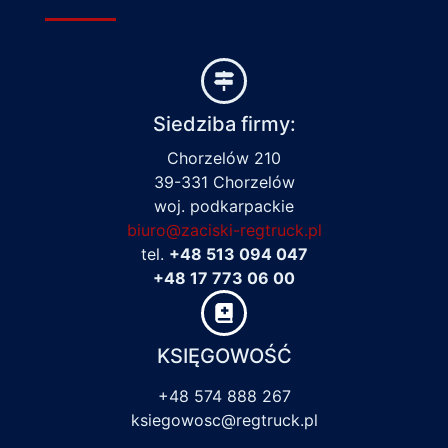
Siedziba firmy:
Chorzelów 210
39-331 Chorzelów
woj. podkarpackie
biuro@zaciski-regtruck.pl
tel.
+48 513 094 047
+48 17 773 06 00
KSIĘGOWOŚĆ
+48 574 888 267
ksiegowosc@regtruck.pl