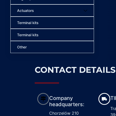
Actuators
Terminal kits
Terminal kits
Other
CONTACT DETAILS
Company
TI
headquarters:
Tr
Chorzelów 210
39