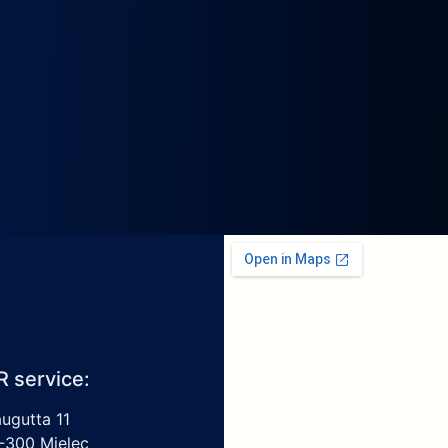
R service:
augutta 11
-300 Mielec