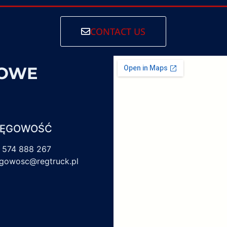
CONTACT US
SOWE
IĘGOWOŚĆ
 574 888 267
egowosc@regtruck.pl