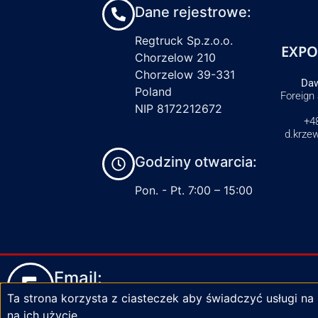
Dane rejestrowe:
Regtruck Sp.z.o.o.
EXPO
Chorzelow 210
Chorzelow 39-331
Daw
Poland
Foreign
NIP 8172212672
+4
d.krze
Godziny otwarcia:
Pon. - Pt. 7:00 – 15:00
Email:
Ta strona korzysta z ciasteczek aby świadczyć usługi na
biuro@zaciski-regtruck.pl
na ich użycie