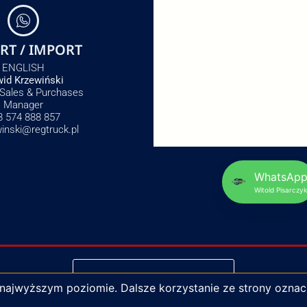
RT / IMPORT
ENGLISH
id Krzewiński
 Sales & Purchases
Manager
8 574 888 857
winski@regtruck.pl
WhatsAp
Witold Pisarczyk
NAPISZ DO NAS
 najwyższym poziomie. Dalsze korzystanie ze strony oznac