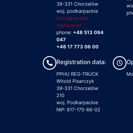
39-331 Chorzelów
wo
woj. podkarpackie
ph
biuro@zaciski-
regtruck.pl
phone:
+48 513 094
047
+48 17 773 06 00
Registration data:
Op
PPHU REG-TRUCK
Mon
Witold Pisarczyk
39-331 Chorzelów
210
woj. Podkarpackie
NIP: 817-175-66-02