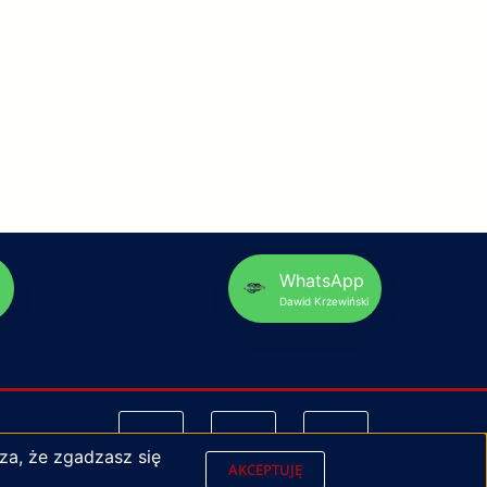
p
WhatsApp
Dawid Krzewiński
za, że zgadzasz się
AKCEPTUJĘ