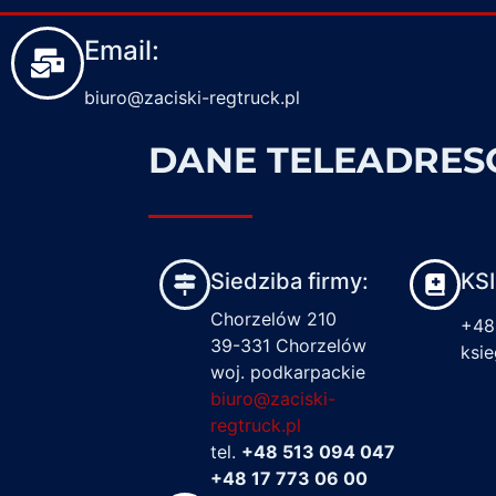
Email:
biuro@zaciski-regtruck.pl
DANE TELEADRE
Siedziba firmy:
KS
Chorzelów 210
+48
39-331 Chorzelów
ksi
woj. podkarpackie
biuro@zaciski-
regtruck.pl
tel.
+48 513 094 047
+48 17 773 06 00