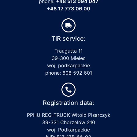
phone:
+48 513 094 047
+48 17 773 06 00
TIR service:
Traugutta 11
39-300 Mielec
woj. podkarpackie
phone: 608 592 601
Registration data:
PPHU REG-TRUCK Witold Pisarczyk
39-331 Chorzelów 210
woj. Podkarpackie
NIP: 817-175-66-02