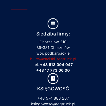
Siedziba firmy:
Chorzelów 210
39-331 Chorzelów
woj. podkarpackie
biuro@zaciski-regtruck.pl
tel.
+48 513 094 047
+48 17 773 06 00
KSIĘGOWOŚĆ
+48 574 888 267
ksiegowosc@regtruck.pl