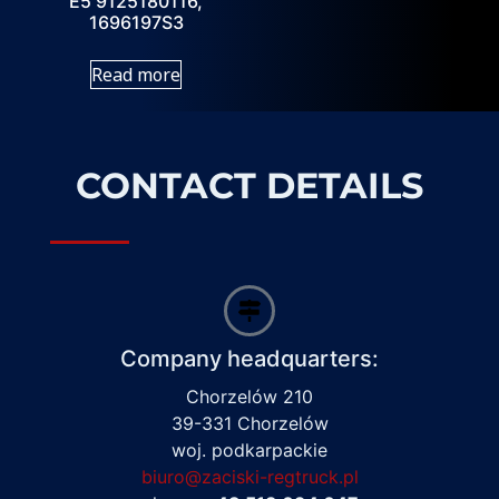
E5 9125180116,
1696197S3
Read more
CONTACT DETAILS
Company headquarters:
Chorzelów 210
39-331 Chorzelów
woj. podkarpackie
biuro@zaciski-regtruck.pl