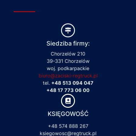
Siedziba firmy:
Chorzelów 210
39-331 Chorzelów
woj. podkarpackie
biuro@zaciski-regtruck.pl
tel.
+48 513 094 047
+48 17 773 06 00
KSIĘGOWOŚĆ
+48 574 888 267
ksiegowosc@regtruck.pl