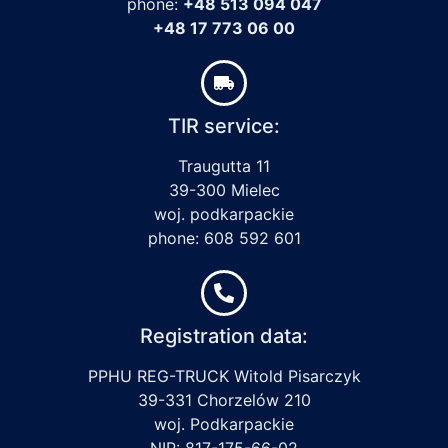
phone:
+48 513 094 047
+48 17 773 06 00
TIR service:
Traugutta 11
39-300 Mielec
woj. podkarpackie
phone: 608 592 601
Registration data:
PPHU REG-TRUCK Witold Pisarczyk
39-331 Chorzelów 210
woj. Podkarpackie
NIP: 817-175-66-02