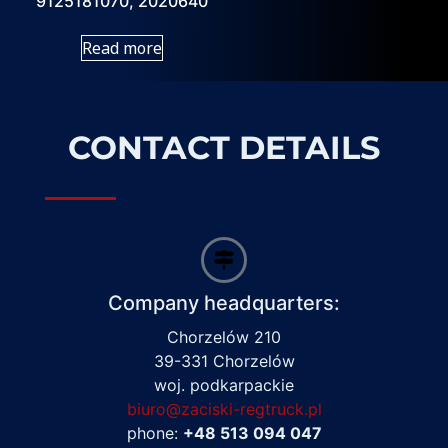
9125181070, 2020640
Read more
CONTACT DETAILS
Company headquarters:
Chorzelów 210
39-331 Chorzelów
woj. podkarpackie
biuro@zaciski-regtruck.pl
phone:
+48 513 094 047