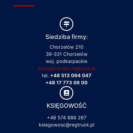
Siedziba firmy:
Chorzelów 210
39-331 Chorzelów
woj. podkarpackie
biuro@zaciski-regtruck.pl
tel.
+48 513 094 047
+48 17 773 06 00
KSIĘGOWOŚĆ
+48 574 888 267
ksiegowosc@regtruck.pl