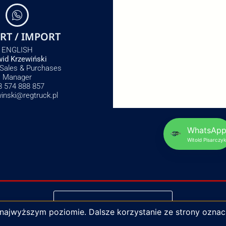
RT / IMPORT
ENGLISH
id Krzewiński
 Sales & Purchases
Manager
8 574 888 857
winski@regtruck.pl
WhatsAp
Witold Pisarczyk
NAPISZ DO NAS
 najwyższym poziomie. Dalsze korzystanie ze strony oznac