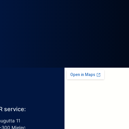
R service:
augutta 11
-300 Mielec