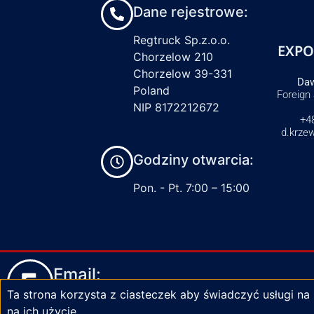
Dane rejestrowe:
Regtruck Sp.z.o.o.
EXPO
Chorzelow 210
Chorzelow 39-331
Daw
Poland
Foreign
NIP 8172212672
+4
d.krze
Godziny otwarcia:
Pon. - Pt. 7:00 – 15:00
Email:
Ta strona korzysta z ciasteczek aby świadczyć usługi na
biuro@zaciski-regtruck.pl
na ich użycie