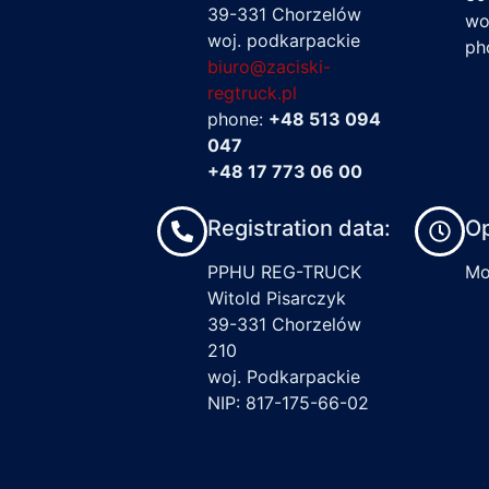
39-331 Chorzelów
wo
woj. podkarpackie
ph
biuro@zaciski-
regtruck.pl
phone:
+48 513 094
047
+48 17 773 06 00
Registration data:
Op
PPHU REG-TRUCK
Mon
Witold Pisarczyk
39-331 Chorzelów
210
woj. Podkarpackie
NIP: 817-175-66-02