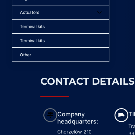
Actuators
Terminal kits
Terminal kits
Other
CONTACT DETAILS
Company
TI
headquarters:
Tr
Chorzelów 210
39