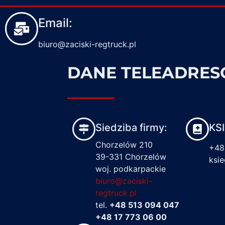
Email:
biuro@zaciski-regtruck.pl
DANE TELEADRE
Siedziba firmy:
KS
Chorzelów 210
+48
39-331 Chorzelów
ksi
woj. podkarpackie
biuro@zaciski-
regtruck.pl
tel.
+48 513 094 047
+48 17 773 06 00