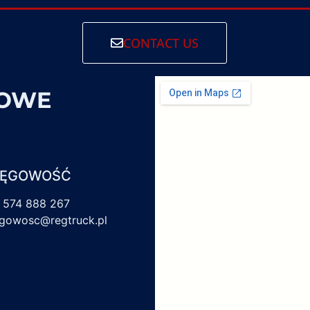
CONTACT US
SOWE
IĘGOWOŚĆ
 574 888 267
egowosc@regtruck.pl