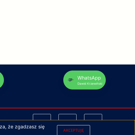
p
WhatsApp
Dawid Krzewiński
za, że zgadzasz się
AKCEPTUJĘ