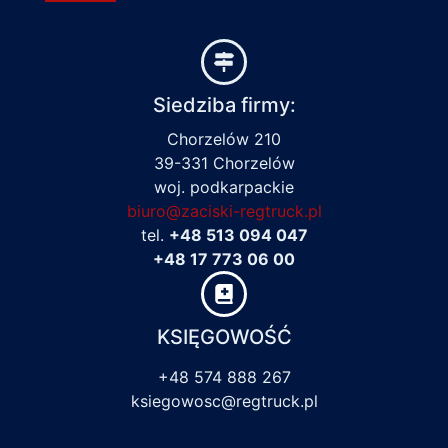
Siedziba firmy:
Chorzelów 210
39-331 Chorzelów
woj. podkarpackie
biuro@zaciski-regtruck.pl
tel.
+48 513 094 047
+48 17 773 06 00
KSIĘGOWOŚĆ
+48 574 888 267
ksiegowosc@regtruck.pl