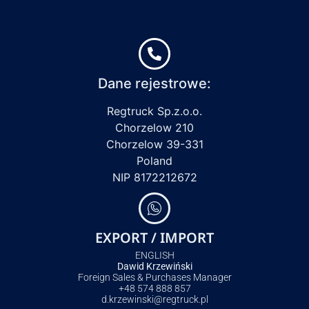
Dane rejestrowe:
Regtruck Sp.z.o.o.
Chorzelow 210
Chorzelow 39-331
Poland
NIP 8172212672
EXPORT / IMPORT
ENGLISH
Dawid Krzewiński
Foreign Sales & Purchases Manager
+48 574 888 857
d.krzewinski@regtruck.pl