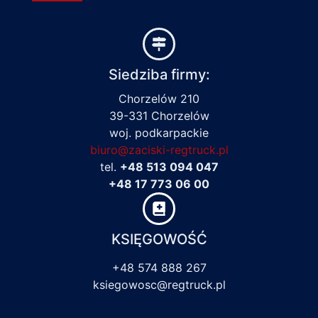
Siedziba firmy:
Chorzelów 210
39-331 Chorzelów
woj. podkarpackie
biuro@zaciski-regtruck.pl
tel.
+48 513 094 047
+48 17 773 06 00
KSIĘGOWOŚĆ
+48 574 888 267
ksiegowosc@regtruck.pl