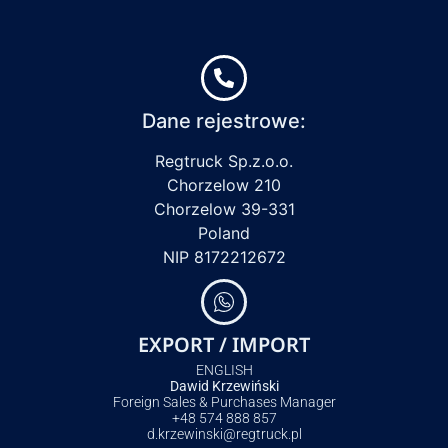
Dane rejestrowe:
Regtruck Sp.z.o.o.
Chorzelow 210
Chorzelow 39-331
Poland
NIP 8172212672
EXPORT / IMPORT
ENGLISH
Dawid Krzewiński
Foreign Sales & Purchases Manager
+48 574 888 857
d.krzewinski@regtruck.pl