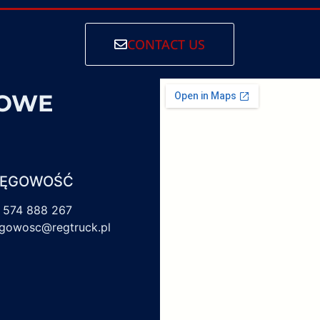
CONTACT US
SOWE
IĘGOWOŚĆ
 574 888 267
egowosc@regtruck.pl