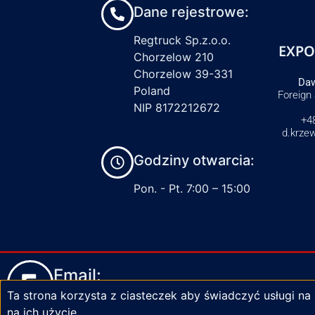
Dane rejestrowe:
Regtruck Sp.z.o.o.
EXPO
Chorzelow 210
Chorzelow 39-331
Daw
Poland
Foreign
NIP 8172212672
+4
d.krze
Godziny otwarcia:
Pon. - Pt. 7:00 – 15:00
Email:
Ta strona korzysta z ciasteczek aby świadczyć usługi na
biuro@zaciski-regtruck.pl
na ich użycie