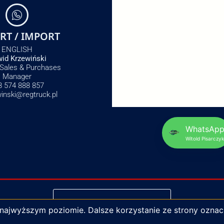
RT / IMPORT
ENGLISH
id Krzewiński
 Sales & Purchases
Manager
8 574 888 857
winski@regtruck.pl
WhatsAp
Witold Pisarczyk
NAPISZ DO NAS
 najwyższym poziomie. Dalsze korzystanie ze strony oznac