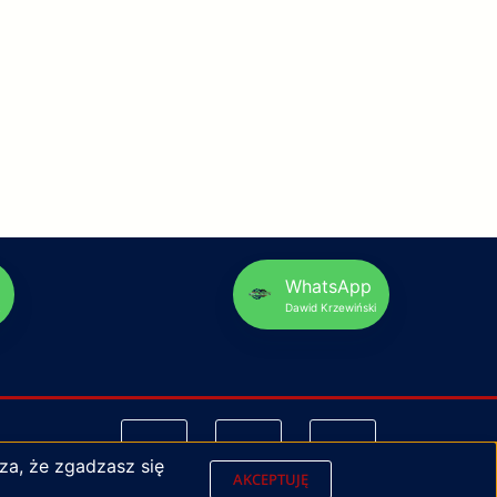
p
WhatsApp
Dawid Krzewiński
za, że zgadzasz się
AKCEPTUJĘ