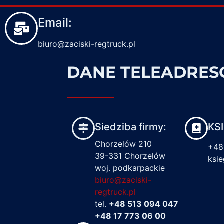
Email:
biuro@zaciski-regtruck.pl
DANE TELEADRE
Siedziba firmy:
KS
Chorzelów 210
+48
39-331 Chorzelów
ksi
woj. podkarpackie
biuro@zaciski-
regtruck.pl
tel.
+48 513 094 047
+48 17 773 06 00