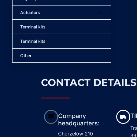
Actuators
Terminal kits
Terminal kits
Other
CONTACT DETAILS
Company
TI
headquarters:
Tr
Chorzelów 210
39