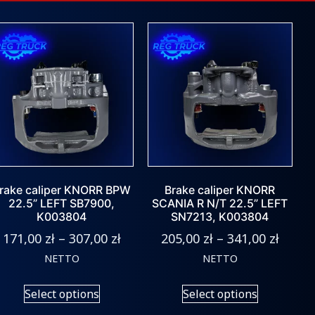
rake caliper KNORR BPW
Brake caliper KNORR
22.5” LEFT SB7900,
SCANIA R N/T 22.5” LEFT
K003804
SN7213, K003804
171,00
zł
–
307,00
zł
205,00
zł
–
341,00
zł
NETTO
NETTO
Select options
Select options