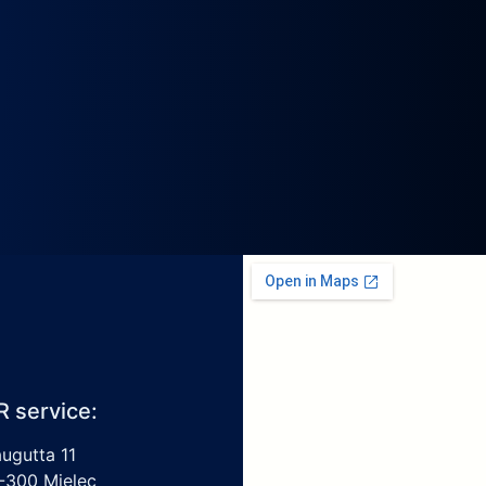
R service:
augutta 11
-300 Mielec