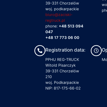
39-331 Chorzelów
wo
woj. podkarpackie
ph
biuro@zaciski-
regtruck.pl
phone:
+48 513 094
047
+48 17 773 06 00
Registration data:
Op
PPHU REG-TRUCK
Mon
Witold Pisarczyk
39-331 Chorzelów
210
woj. Podkarpackie
NIP: 817-175-66-02