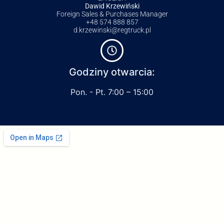
Dawid Krzewiński
Foreign Sales & Purchases Manager
+48 574 888 857
d.krzewinski@regtruck.pl
Godziny otwarcia:
Pon. - Pt. 7:00 – 15:00