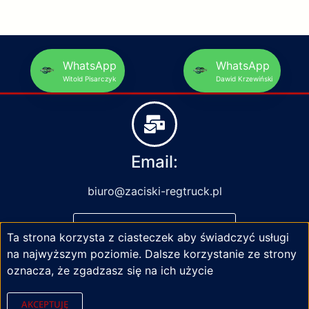
WhatsApp
WhatsApp
Witold Pisarczyk
Dawid Krzewiński
Email:
biuro@zaciski-regtruck.pl
NAPISZ DO NAS
Ta strona korzysta z ciasteczek aby świadczyć usługi
na najwyższym poziomie. Dalsze korzystanie ze strony
oznacza, że zgadzasz się na ich użycie
AKCEPTUJĘ