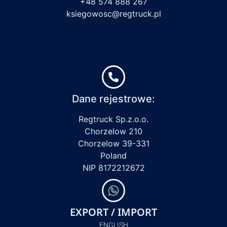
+48 574 888 267
ksiegowosc@regtruck.pl
Dane rejestrowe:
Regtruck Sp.z.o.o.
Chorzelow 210
Chorzelow 39-331
Poland
NIP 8172212672
EXPORT / IMPORT
ENGLISH