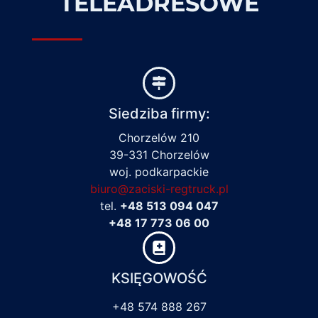
TELEADRESOWE
Siedziba firmy:
Chorzelów 210
39-331 Chorzelów
woj. podkarpackie
biuro@zaciski-regtruck.pl
tel.
+48 513 094 047
+48 17 773 06 00
KSIĘGOWOŚĆ
+48 574 888 267