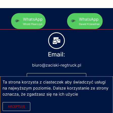
WhatsApp
WhatsApp
Witold Pisarczyk
Dawid Krzewiński
Email:
biuro@zaciski-regtruck.pl
NAPISZ DO NAS
Ta strona korzysta z ciasteczek aby świadczyć usługi
na najwyższym poziomie. Dalsze korzystanie ze strony
oznacza, że zgadzasz się na ich użycie
AKCEPTUJĘ