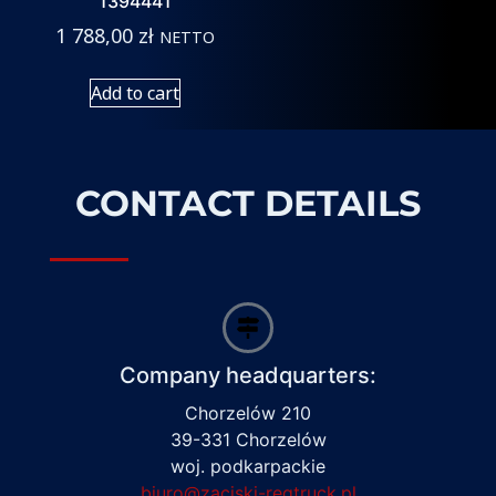
1394441
1 788,00
zł
NETTO
Add to cart
CONTACT DETAILS
Company headquarters:
Chorzelów 210
39-331 Chorzelów
woj. podkarpackie
biuro@zaciski-regtruck.pl