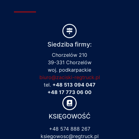
Siedziba firmy:
Chorzelów 210
39-331 Chorzelów
woj. podkarpackie
biuro@zaciski-regtruck.pl
tel.
+48 513 094 047
+48 17 773 06 00
KSIĘGOWOŚĆ
+48 574 888 267
ksiegowosc@regtruck.pl