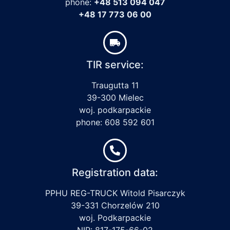
phone:
+48 513 094 047
+48 17 773 06 00
TIR service:
Traugutta 11
39-300 Mielec
woj. podkarpackie
phone: 608 592 601
Registration data:
PPHU REG-TRUCK Witold Pisarczyk
39-331 Chorzelów 210
woj. Podkarpackie
NIP: 817-175-66-02