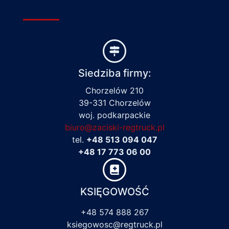
Siedziba firmy:
Chorzelów 210
39-331 Chorzelów
woj. podkarpackie
biuro@zaciski-regtruck.pl
tel.
+48 513 094 047
+48 17 773 06 00
KSIĘGOWOŚĆ
+48 574 888 267
ksiegowosc@regtruck.pl