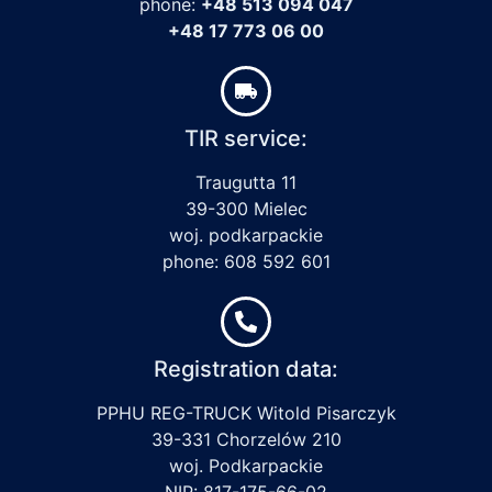
phone:
+48 513 094 047
+48 17 773 06 00
TIR service:
Traugutta 11
39-300 Mielec
woj. podkarpackie
phone: 608 592 601
Registration data:
PPHU REG-TRUCK Witold Pisarczyk
39-331 Chorzelów 210
woj. Podkarpackie
NIP: 817-175-66-02