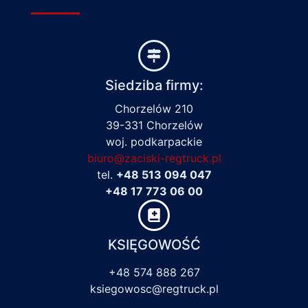
Siedziba firmy:
Chorzelów 210
39-331 Chorzelów
woj. podkarpackie
biuro@zaciski-regtruck.pl
tel.
+48 513 094 047
+48 17 773 06 00
KSIĘGOWOŚĆ
+48 574 888 267
ksiegowosc@regtruck.pl