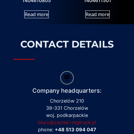
1404610805
1404611501
Read more
Read more
CONTACT DETAILS
Company headquarters:
Chorzelów 210
39-331 Chorzelów
woj. podkarpackie
biuro@zaciski-regtruck.pl
phone:
+48 513 094 047