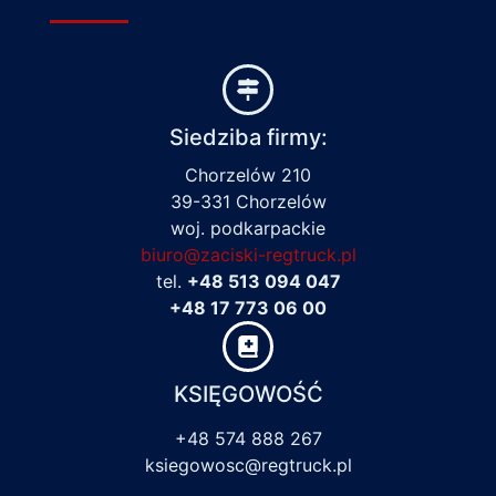
Siedziba firmy:
Chorzelów 210
39-331 Chorzelów
woj. podkarpackie
biuro@zaciski-regtruck.pl
tel.
+48 513 094 047
+48 17 773 06 00
KSIĘGOWOŚĆ
+48 574 888 267
ksiegowosc@regtruck.pl