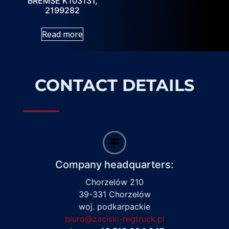
BREMSE K103131,
2199282
Read more
CONTACT DETAILS
Company headquarters:
Chorzelów 210
39-331 Chorzelów
woj. podkarpackie
biuro@zaciski-regtruck.pl