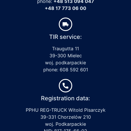
phone:
+48 513 094 047
+48 17 773 06 00
TIR service:
Traugutta 11
39-300 Mielec
woj. podkarpackie
phone: 608 592 601
Registration data:
PPHU REG-TRUCK Witold Pisarczyk
39-331 Chorzelów 210
woj. Podkarpackie
NIP: 817-175-66-02