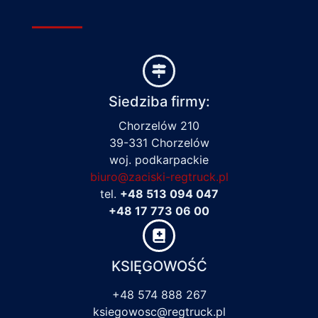
Siedziba firmy:
Chorzelów 210
39-331 Chorzelów
woj. podkarpackie
biuro@zaciski-regtruck.pl
tel.
+48 513 094 047
+48 17 773 06 00
KSIĘGOWOŚĆ
+48 574 888 267
ksiegowosc@regtruck.pl