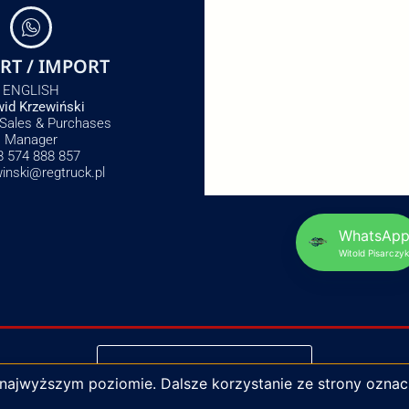
RT / IMPORT
ENGLISH
id Krzewiński
 Sales & Purchases
Manager
8 574 888 857
winski@regtruck.pl
WhatsAp
Witold Pisarczyk
NAPISZ DO NAS
 najwyższym poziomie. Dalsze korzystanie ze strony oznac