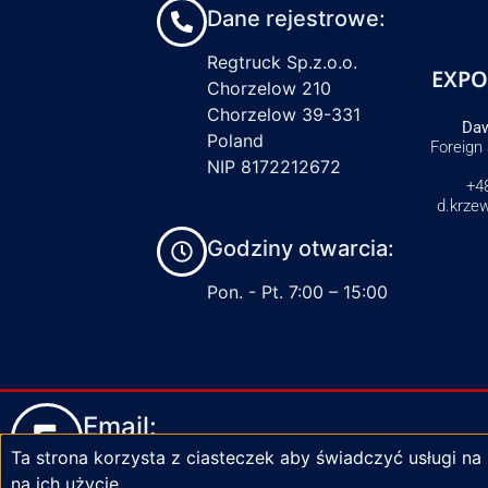
Dane rejestrowe:
Regtruck Sp.z.o.o.
EXPO
Chorzelow 210
Chorzelow 39-331
Daw
Poland
Foreign
NIP 8172212672
+4
d.krze
Godziny otwarcia:
Pon. - Pt. 7:00 – 15:00
Email:
Ta strona korzysta z ciasteczek aby świadczyć usługi na
biuro@zaciski-regtruck.pl
na ich użycie