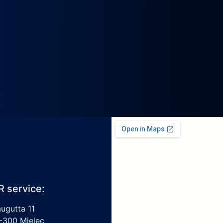
R service:
augutta 11
-300 Mielec