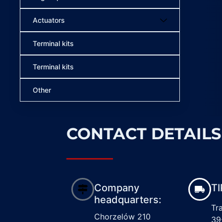
Actuators
Terminal kits
Terminal kits
Other
CONTACT DETAILS
Company
TI
headquarters:
Tr
Chorzelów 210
39