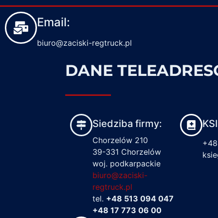
Email:
biuro@zaciski-regtruck.pl
DANE TELEADRE
Siedziba firmy:
KS
Chorzelów 210
+48
39-331 Chorzelów
ksi
woj. podkarpackie
biuro@zaciski-
regtruck.pl
tel.
+48 513 094 047
+48 17 773 06 00