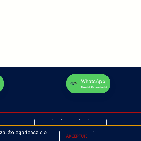
p
WhatsApp
Dawid Krzewiński
za, że zgadzasz się
AKCEPTUJĘ