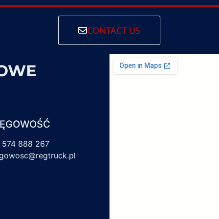
CONTACT US
SOWE
IĘGOWOŚĆ
 574 888 267
egowosc@regtruck.pl