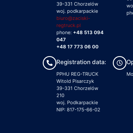
39-331 Chorzelów
wo
woj. podkarpackie
ph
biuro@zaciski-
regtruck.pl
phone:
+48 513 094
047
+48 17 773 06 00
Registration data:
Op
PPHU REG-TRUCK
Mon
Witold Pisarczyk
39-331 Chorzelów
210
woj. Podkarpackie
NIP: 817-175-66-02