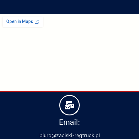
Email:
biuro@zaciski-regtruck.pl