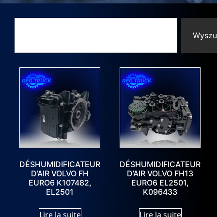
Wyszu
DÉSHUMIDIFICATEUR
DÉSHUMIDIFICATEUR
D’AIR VOLVO FH
D’AIR VOLVO FH13
EURO6 K107482,
EURO6 EL2501,
EL2501
K096433
Lire la suite
Lire la suite