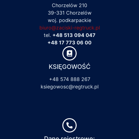
Chorzelów 210
39-331 Chorzelów
woj. podkarpackie
biuro@zaciski-regtruck.pl
tel.
+48 513 094 047
+48 17 773 06 00
KSIĘGOWOŚĆ
+48 574 888 267
ksiegowosc@regtruck.pl
Dane rejestrowe: