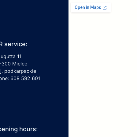
R service:
augutta 11
-300 Mielec
j. podkarpackie
one: 608 592 601
ening hours: