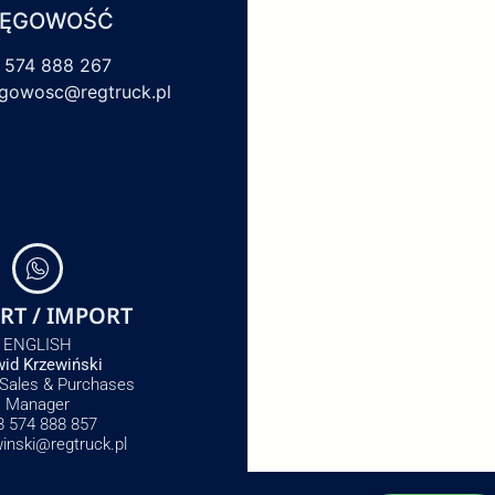
IĘGOWOŚĆ
 574 888 267
egowosc@regtruck.pl
RT / IMPORT
ENGLISH
id Krzewiński
 Sales & Purchases
Manager
8 574 888 857
winski@regtruck.pl