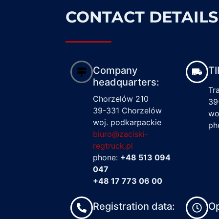
CONTACT DETAILS
Company
TI
headquarters:
Tr
Chorzelów 210
39
39-331 Chorzelów
wo
woj. podkarpackie
ph
biuro@zaciski-
regtruck.pl
phone:
+48 513 094
047
+48 17 773 06 00
Registration data:
Op