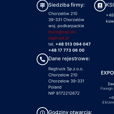
Siedziba firmy:
KS
Chorzelów 210
+48
39-331 Chorzelów
ksi
woj. podkarpackie
biuro@zaciski-
regtruck.pl
tel.
+48 513 094 047
+48 17 773 06 00
Dane rejestrowe:
Regtruck Sp.z.o.o.
EXPO
Chorzelow 210
Chorzelow 39-331
Daw
Poland
Foreign
NIP 8172212672
+4
d.krze
Godziny otwarcia: