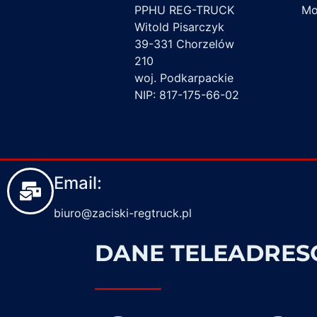
PPHU REG-TRUCK
Mon
Witold Pisarczyk
39-331 Chorzelów
210
woj. Podkarpackie
NIP: 817-175-66-02
Email:
biuro@zaciski-regtruck.pl
DANE TELEADRE