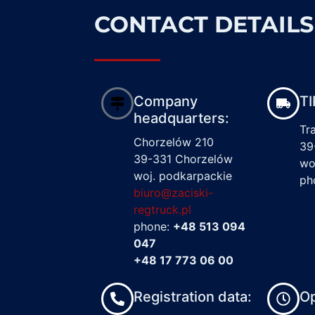
CONTACT DETAILS
Company
TI
headquarters:
Tr
Chorzelów 210
39
39-331 Chorzelów
wo
woj. podkarpackie
ph
biuro@zaciski-
regtruck.pl
phone:
+48 513 094
047
+48 17 773 06 00
Registration data:
Op