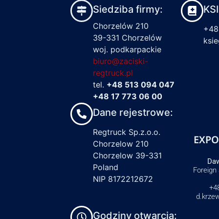
Siedziba firmy:
KS
Chorzelów 210
+48
39-331 Chorzelów
ksi
woj. podkarpackie
biuro@zaciski-
regtruck.pl
tel.
+48 513 094 047
+48 17 773 06 00
Dane rejestrowe:
Regtruck Sp.z.o.o.
EXPO
Chorzelow 210
Chorzelow 39-331
Daw
Poland
Foreign
NIP 8172212672
+4
d.krze
Godziny otwarcia: