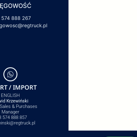
IĘGOWOŚĆ
 574 888 267
egowosc@regtruck.pl
RT / IMPORT
ENGLISH
id Krzewiński
 Sales & Purchases
Manager
8 574 888 857
winski@regtruck.pl