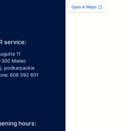
R service:
augutta 11
-300 Mielec
j. podkarpackie
one: 608 592 601
ening hours: