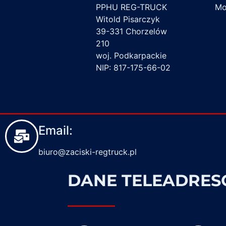
PPHU REG-TRUCK
Mon
Witold Pisarczyk
39-331 Chorzelów
210
woj. Podkarpackie
NIP: 817-175-66-02
Email:
biuro@zaciski-regtruck.pl
DANE TELEADRE