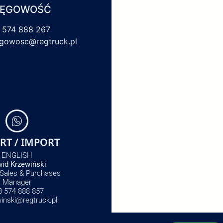
IĘGOWOŚĆ
 574 888 267
egowosc@regtruck.pl
RT / IMPORT
ENGLISH
id Krzewiński
 Sales & Purchases
Manager
8 574 888 857
winski@regtruck.pl