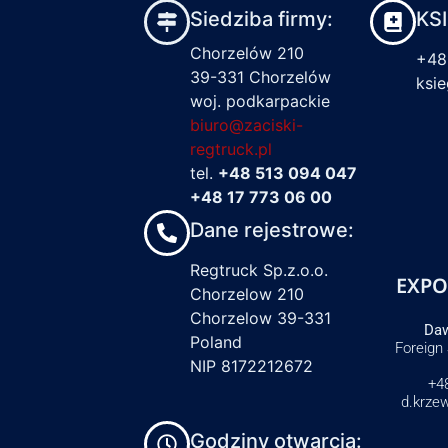
Siedziba firmy:
KS
Chorzelów 210
+48
39-331 Chorzelów
ksi
woj. podkarpackie
biuro@zaciski-
regtruck.pl
tel.
+48 513 094 047
+48 17 773 06 00
Dane rejestrowe:
Regtruck Sp.z.o.o.
EXPO
Chorzelow 210
Chorzelow 39-331
Daw
Poland
Foreign
NIP 8172212672
+4
d.krze
Godziny otwarcia: