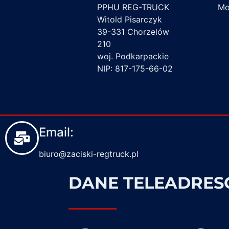
PPHU REG-TRUCK
Mon
Witold Pisarczyk
39-331 Chorzelów
210
woj. Podkarpackie
NIP: 817-175-66-02
Email:
biuro@zaciski-regtruck.pl
DANE TELEADRE