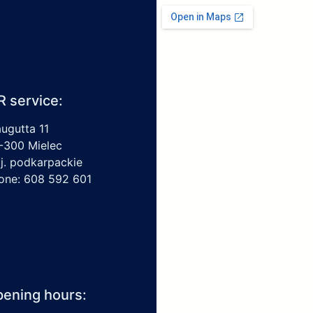
R service:
augutta 11
-300 Mielec
j. podkarpackie
one: 608 592 601
ening hours: