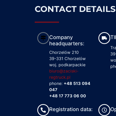
CONTACT DETAILS
Company
TI
headquarters:
Tr
Chorzelów 210
39
39-331 Chorzelów
wo
woj. podkarpackie
ph
biuro@zaciski-
regtruck.pl
phone:
+48 513 094
047
+48 17 773 06 00
Registration data:
Op