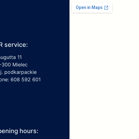
R service:
augutta 11
-300 Mielec
j. podkarpackie
one: 608 592 601
ening hours: