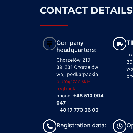
CONTACT DETAILS
Company
TI
headquarters:
Tr
Chorzelów 210
39
39-331 Chorzelów
wo
woj. podkarpackie
ph
biuro@zaciski-
regtruck.pl
phone:
+48 513 094
047
+48 17 773 06 00
Registration data:
Op