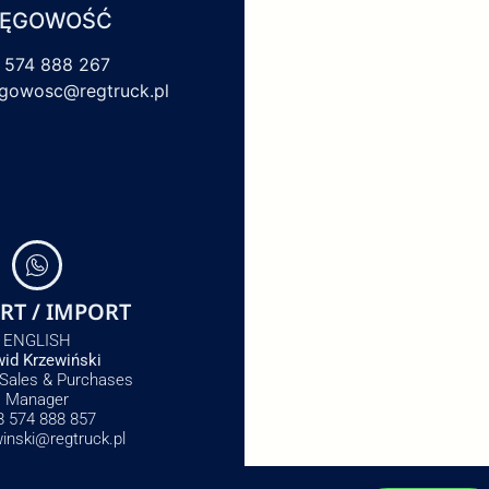
IĘGOWOŚĆ
 574 888 267
egowosc@regtruck.pl
RT / IMPORT
ENGLISH
id Krzewiński
 Sales & Purchases
Manager
8 574 888 857
winski@regtruck.pl