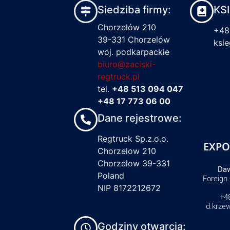
Siedziba firmy:
KS
Chorzelów 210
+48
39-331 Chorzelów
ksi
woj. podkarpackie
biuro@zaciski-
regtruck.pl
tel.
+48 513 094 047
+48 17 773 06 00
Dane rejestrowe:
Regtruck Sp.z.o.o.
EXPO
Chorzelow 210
Chorzelow 39-331
Daw
Poland
Foreign
NIP 8172212672
+4
d.krze
Godziny otwarcia: