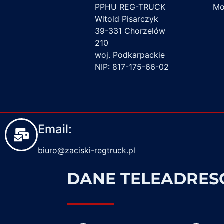
PPHU REG-TRUCK
Mon
Witold Pisarczyk
39-331 Chorzelów
210
woj. Podkarpackie
NIP: 817-175-66-02
Email:
biuro@zaciski-regtruck.pl
DANE TELEADRE