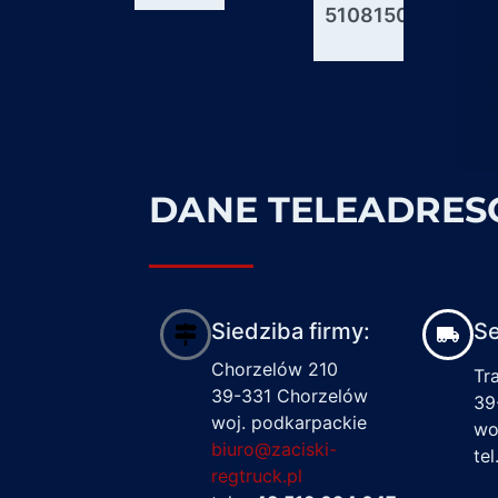
51081506176
600927
1617122
DANE TELEADRE
Siedziba firmy:
Se
Chorzelów 210
Tr
39-331 Chorzelów
39
woj. podkarpackie
wo
biuro@zaciski-
te
regtruck.pl