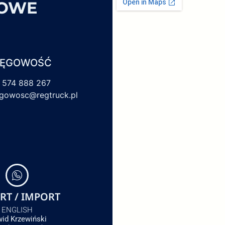
SOWE
IĘGOWOŚĆ
 574 888 267
egowosc@regtruck.pl
RT / IMPORT
ENGLISH
id Krzewiński