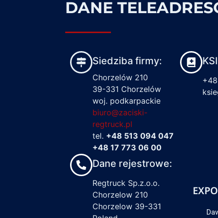
DANE TELEADRE
Siedziba firmy:
KS
Chorzelów 210
+48
39-331 Chorzelów
ksi
woj. podkarpackie
biuro@zaciski-
regtruck.pl
tel.
+48 513 094 047
+48 17 773 06 00
Dane rejestrowe:
Regtruck Sp.z.o.o.
EXPO
Chorzelow 210
Chorzelow 39-331
Daw
Poland