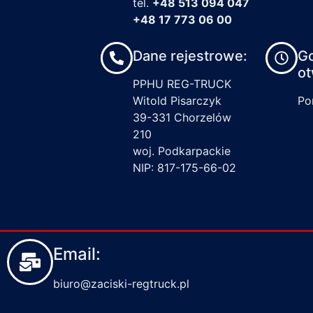
tel.
+48 513 094 047
+48 17 773 06 00
Dane rejestrowe:
G
ot
PPHU REG-TRUCK
Witold Pisarczyk
Pon
39-331 Chorzelów
210
woj. Podkarpackie
NIP: 817-175-66-02
Email:
biuro@zaciski-regtruck.pl