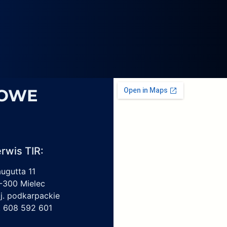
4069,
6
1959450,
4213550150,
6009297017
SOWE
rwis TIR:
augutta 11
-300 Mielec
j. podkarpackie
l. 608 592 601