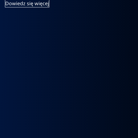
Dowiedz się więcej
k
Wybierak
Przepustnica
RECYRKULATOR
Zacisk
Zacisk
Prze
skrzyni
zawór
SPALIN
Hamulcowy
Hamulcowy
kie
biegów
EGR
zawór
IRISBUS
IRISBUS
MA
IC
ASTRONIC
Volvo
EGR
IVECO
IVECO
TG
GS3.6
FH4
MAN
ELSA
ELSA
TG
DAF
Euro 6
TGX
225
225
809
XF 106
23157437,
LIFT
42569030,
42569031,
809
CF
23793581
51081007304,
68034961
5801492679
ATOR
EURO
51081007290