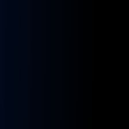
kładnia
Przekładnia
rownicza
kierownicza
N
MAN
A
NEOPLAN
S
STAYER
8955591,
ZF
9955432
BOSCH
8098955516,
KS01001141