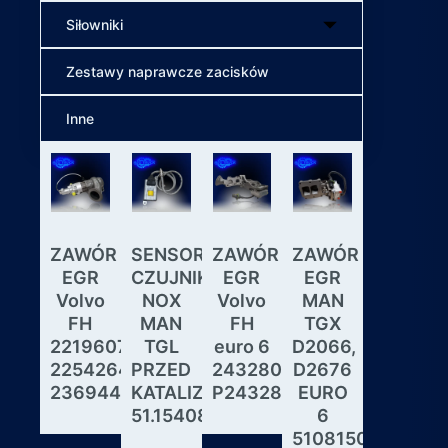
Siłowniki
Zestawy naprawcze zacisków
Inne
ZAWÓR
SENSOR
ZAWÓR
ZAWÓR
Wybiera
EGR
CZUJNIK
EGR
EGR
skrzyni
Volvo
NOX
Volvo
MAN
biegów
FH
MAN
FH
TGX
ASTRON
22196078,
TGL
euro 6
D2066,
GS3.3
22542643,
PRZED
24328031,
D2676
MAN
23694442
KATALIZATOREM
P24328031
EURO
DAF
51.15408.0017
6
IVECO
51081506190,
MODUL