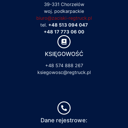
39-331 Chorzelów
woj. podkarpackie
biuro@zaciski-regtruck.pl
tel.
+48 513 094 047
+48 17 773 06 00
KSIĘGOWOŚĆ
+48 574 888 267
ksiegowosc@regtruck.pl
Dane rejestrowe: