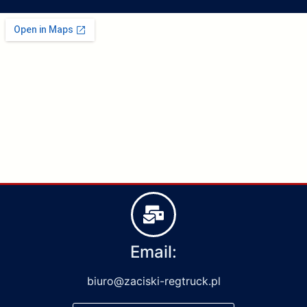
Email:
biuro@zaciski-regtruck.pl