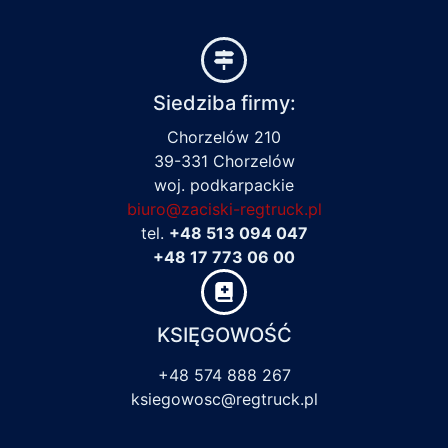
Siedziba firmy:
Chorzelów 210
39-331 Chorzelów
woj. podkarpackie
biuro@zaciski-regtruck.pl
tel.
+48 513 094 047
+48 17 773 06 00
KSIĘGOWOŚĆ
+48 574 888 267
ksiegowosc@regtruck.pl