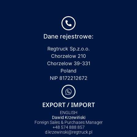
Dane rejestrowe:
Regtruck Sp.z.o.o.
Chorzelow 210
Chorzelow 39-331
Poland
NIP 8172212672
EXPORT / IMPORT
ENGLISH
Dawid Krzewiński
Foreign Sales & Purchases Manager
+48 574 888 857
d.krzewinski@regtruck.pl