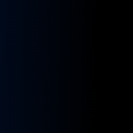
kładnia
Przekładnia
rownicza
kierownicza
N
MAN
A
NEOPLAN
S
STAYER
8955591,
ZF
9955432
BOSCH
8098955516,
KS01001141