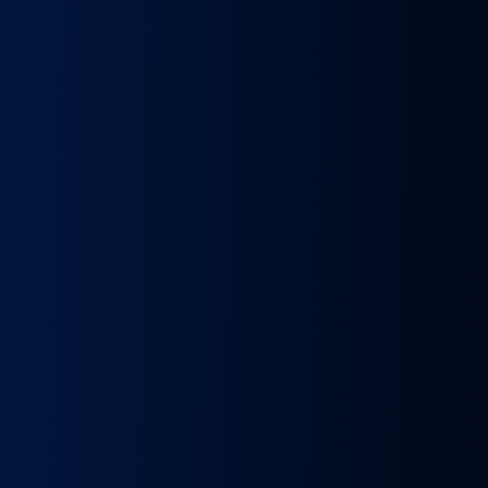
k
Wybierak
Przepustnica
RECYRKULATOR
Zacisk
Zacisk
Prze
skrzyni
zawór
SPALIN
Hamulcowy
Hamulcowy
kie
biegów
EGR
zawór
IRISBUS
IRISBUS
MA
IC
ASTRONIC
Volvo
EGR
IVECO
IVECO
TG
GS3.6
FH4
MAN
ELSA
ELSA
TG
DAF
Euro 6
TGX
225
225
809
XF 106
23157437,
LIFT
42569030,
42569031,
809
CF
23793581
51081007304,
68034961
5801492679
ATOR
EURO
51081007290