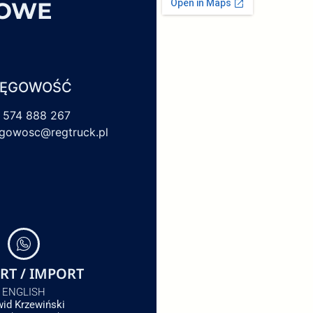
SOWE
IĘGOWOŚĆ
 574 888 267
egowosc@regtruck.pl
RT / IMPORT
ENGLISH
id Krzewiński