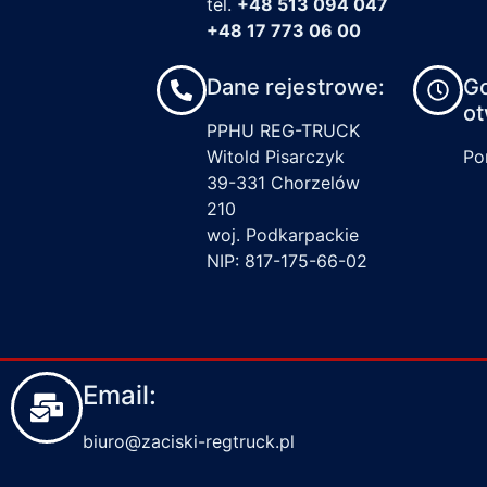
tel.
+48 513 094 047
+48 17 773 06 00
Dane rejestrowe:
G
ot
PPHU REG-TRUCK
Witold Pisarczyk
Pon
39-331 Chorzelów
210
woj. Podkarpackie
NIP: 817-175-66-02
Email:
biuro@zaciski-regtruck.pl