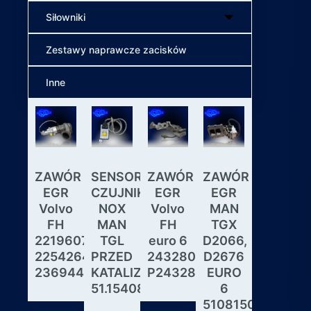
Siłowniki
Zestawy naprawcze zacisków
Inne
ZAWÓR
SENSOR
ZAWÓR
ZAWÓR
Wybiera
EGR
CZUJNIK
EGR
EGR
skrzyni
Volvo
NOX
Volvo
MAN
biegów
FH
MAN
FH
TGX
ASTRON
22196078,
TGL
euro 6
D2066,
GS3.3
22542643,
PRZED
24328031,
D2676
MAN
23694442
KATALIZATOREM
P24328031
EURO
DAF
51.15408.0017
6
IVECO
51081506190,
MODUL