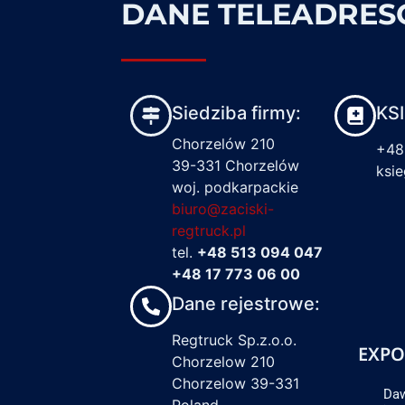
DANE TELEADRE
Siedziba firmy:
KS
Chorzelów 210
+48
39-331 Chorzelów
ksi
woj. podkarpackie
biuro@zaciski-
regtruck.pl
tel.
+48 513 094 047
+48 17 773 06 00
Dane rejestrowe:
Regtruck Sp.z.o.o.
EXPO
Chorzelow 210
Chorzelow 39-331
Daw
Poland