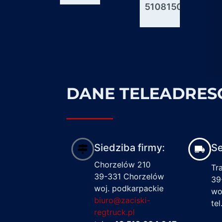
51081506176
600927
1617122
DANE TELEADRE
Siedziba firmy:
Se
Chorzelów 210
Tr
39-331 Chorzelów
39
woj. podkarpackie
wo
biuro@zaciski-
te
regtruck.pl