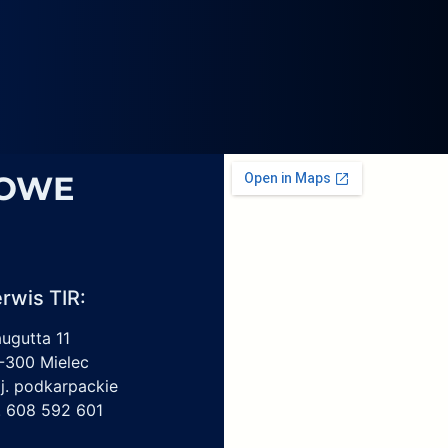
4069,
6
1959450,
4213550150,
6009297017
SOWE
rwis TIR:
augutta 11
-300 Mielec
j. podkarpackie
l. 608 592 601