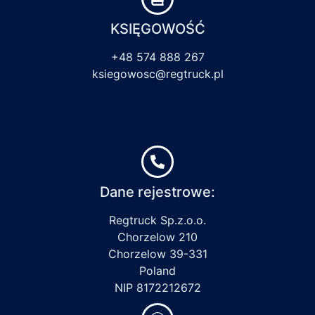
KSIĘGOWOŚĆ
+48 574 888 267
ksiegowosc@regtruck.pl
Dane rejestrowe:
Regtruck Sp.z.o.o.
Chorzelow 210
Chorzelow 39-331
Poland
NIP 8172212672