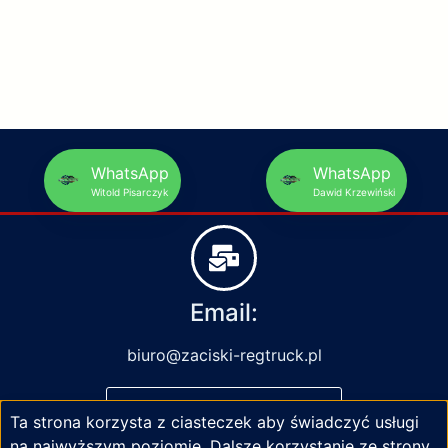
WhatsApp
WhatsApp
Witold Pisarczyk
Dawid Krzewiński
Email:
biuro@zaciski-regtruck.pl
NAPISZ DO NAS
Ta strona korzysta z ciasteczek aby świadczyć usługi
na najwyższym poziomie. Dalsze korzystanie ze strony